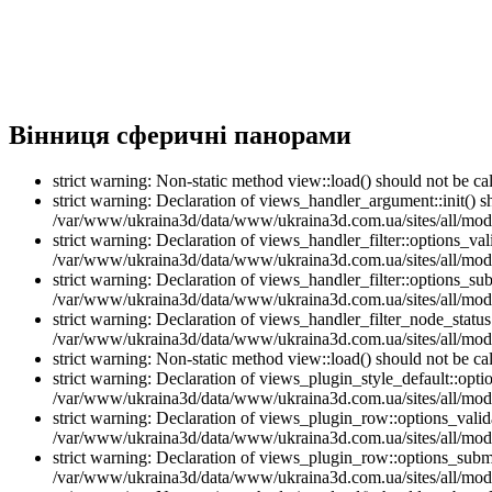
Вінниця сферичні панорами
strict warning: Non-static method view::load() should not be 
strict warning: Declaration of views_handler_argument::init() 
/var/www/ukraina3d/data/www/ukraina3d.com.ua/sites/all/modu
strict warning: Declaration of views_handler_filter::options_v
/var/www/ukraina3d/data/www/ukraina3d.com.ua/sites/all/modul
strict warning: Declaration of views_handler_filter::options_s
/var/www/ukraina3d/data/www/ukraina3d.com.ua/sites/all/modul
strict warning: Declaration of views_handler_filter_node_stat
/var/www/ukraina3d/data/www/ukraina3d.com.ua/sites/all/modul
strict warning: Non-static method view::load() should not be 
strict warning: Declaration of views_plugin_style_default::opti
/var/www/ukraina3d/data/www/ukraina3d.com.ua/sites/all/modul
strict warning: Declaration of views_plugin_row::options_vali
/var/www/ukraina3d/data/www/ukraina3d.com.ua/sites/all/modu
strict warning: Declaration of views_plugin_row::options_sub
/var/www/ukraina3d/data/www/ukraina3d.com.ua/sites/all/modu