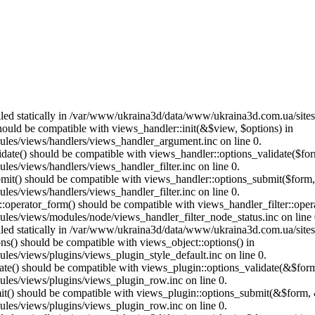
called statically in /var/www/ukraina3d/data/www/ukraina3d.com.ua/site
should be compatible with views_handler::init(&$view, $options) in
les/views/handlers/views_handler_argument.inc on line 0.
alidate() should be compatible with views_handler::options_validate($fo
es/views/handlers/views_handler_filter.inc on line 0.
ubmit() should be compatible with views_handler::options_submit($form
es/views/handlers/views_handler_filter.inc on line 0.
us::operator_form() should be compatible with views_handler_filter::op
es/views/modules/node/views_handler_filter_node_status.inc on line 
called statically in /var/www/ukraina3d/data/www/ukraina3d.com.ua/site
ons() should be compatible with views_object::options() in
es/views/plugins/views_plugin_style_default.inc on line 0.
date() should be compatible with views_plugin::options_validate(&$for
les/views/plugins/views_plugin_row.inc on line 0.
mit() should be compatible with views_plugin::options_submit(&$form, 
les/views/plugins/views_plugin_row.inc on line 0.