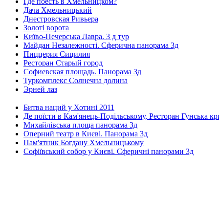
Где поесть в Хмельницком?
Дача Хмельницький
Днестровская Ривьера
Золоті ворота
Київо-Печерська Лавра. 3 д тур
Майдан Незалежності. Сферична панорама 3д
Пиццерия Сицилия
Ресторан Старый город
Софиевская площадь. Панорама 3д
Туркомплекс Солнечна долина
Эрней лаз
Битва наций у Хотині 2011
Де поїсти в Кам'янець-Подільському, Ресторан Гунська к
Михайлівська площа панорама 3д
Оперний театр в Києві. Панорама 3д
Пам'ятник Богдану Хмельницькому
Софіївський собор у Києві. Сферичні панорами 3д