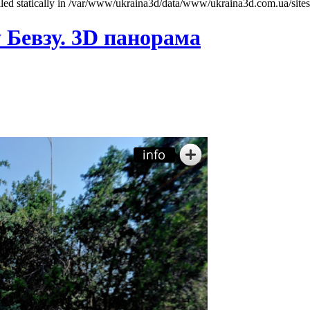
called statically in /var/www/ukraina3d/data/www/ukraina3d.com.ua/site
 Бевзу. 3D панорама