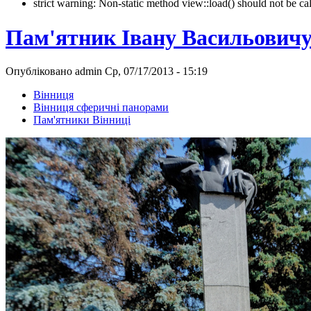
strict warning: Non-static method view::load() should not be 
Пам'ятник Івану Васильовичу
Опубліковано admin Ср, 07/17/2013 - 15:19
Вінниця
Вінниця сферичні панорами
Пам'ятники Вінниці