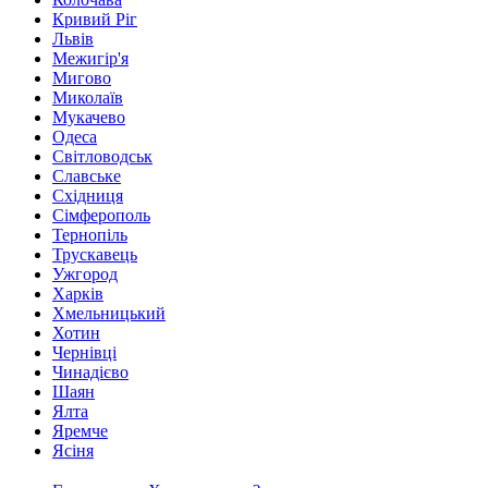
Кривий Ріг
Львів
Межигір'я
Мигово
Миколаїв
Мукачево
Одеса
Світловодськ
Славське
Східниця
Сімферополь
Тернопіль
Трускавець
Ужгород
Харків
Хмельницький
Хотин
Чернівці
Чинадієво
Шаян
Ялта
Яремче
Ясіня