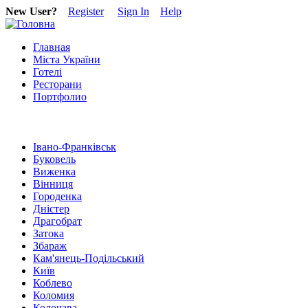
New User?
Register
Sign In
Help
Главная
Міста України
Готелі
Ресторани
Портфолио
Івано-Франківськ
Буковель
Виженка
Вінниця
Городенка
Дністер
Драгобрат
Затока
Збараж
Кам'янець-Подільський
Київ
Коблево
Коломия
Колочава