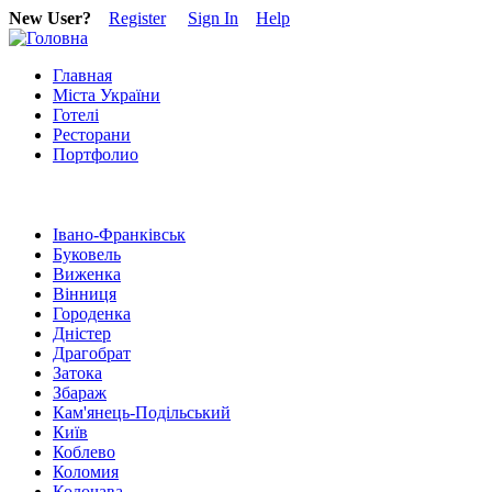
New User?
Register
Sign In
Help
Главная
Міста України
Готелі
Ресторани
Портфолио
Івано-Франківськ
Буковель
Виженка
Вінниця
Городенка
Дністер
Драгобрат
Затока
Збараж
Кам'янець-Подільський
Київ
Коблево
Коломия
Колочава