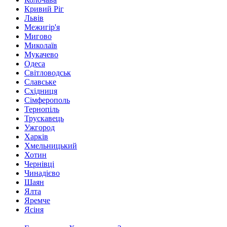
Кривий Ріг
Львів
Межигір'я
Мигово
Миколаїв
Мукачево
Одеса
Світловодськ
Славське
Східниця
Сімферополь
Тернопіль
Трускавець
Ужгород
Харків
Хмельницький
Хотин
Чернівці
Чинадієво
Шаян
Ялта
Яремче
Ясіня