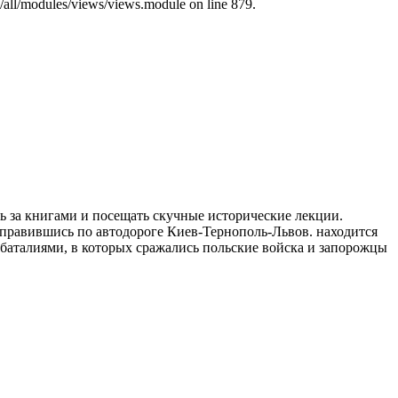
s/all/modules/views/views.module on line 879.
ь за книгами и посещать скучные исторические лекции.
отправившись по автодороге Киев-Тернополь-Львов. находится
и баталиями, в которых сражались польские войска и запорожцы