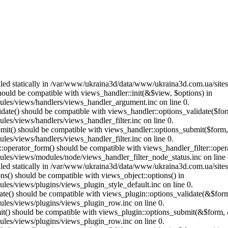
called statically in /var/www/ukraina3d/data/www/ukraina3d.com.ua/site
should be compatible with views_handler::init(&$view, $options) in
les/views/handlers/views_handler_argument.inc on line 0.
alidate() should be compatible with views_handler::options_validate($fo
es/views/handlers/views_handler_filter.inc on line 0.
ubmit() should be compatible with views_handler::options_submit($form
es/views/handlers/views_handler_filter.inc on line 0.
us::operator_form() should be compatible with views_handler_filter::op
es/views/modules/node/views_handler_filter_node_status.inc on line 
called statically in /var/www/ukraina3d/data/www/ukraina3d.com.ua/site
ons() should be compatible with views_object::options() in
es/views/plugins/views_plugin_style_default.inc on line 0.
date() should be compatible with views_plugin::options_validate(&$for
les/views/plugins/views_plugin_row.inc on line 0.
mit() should be compatible with views_plugin::options_submit(&$form, 
les/views/plugins/views_plugin_row.inc on line 0.