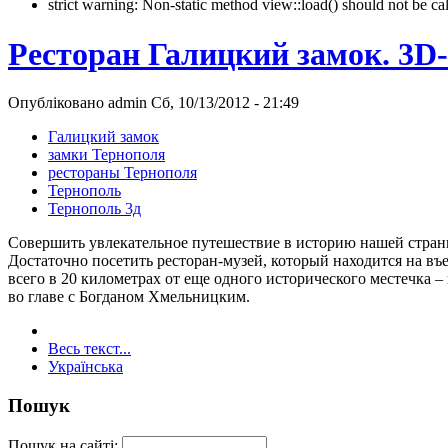
strict warning: Non-static method view::load() should not be 
Ресторан Галицкий замок. 3D-
Опубліковано admin Сб, 10/13/2012 - 21:49
Галицкий замок
замки Тернополя
рестораны Тернополя
Тернополь
Тернополь 3д
Совершить увлекательное путешествие в историю нашей страны
Достаточно посетить ресторан-музей, который находится на въ
всего в 20 километрах от еще одного исторического местечка –
во главе с Богданом Хмельницким.
Весь текст...
Українська
Пошук
Пошук на сайті: