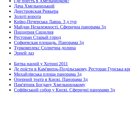
Где поесть в Хмельницком?
Дача Хмельницький
Днестровская Ривьера
Золоті ворота
Київо-Печерська Лавра. 3 д тур
Майдан Незалежності. Сферична панорама 3д
Пиццерия Сицилия
Ресторан Старый город
Софиевская площадь. Панорама 3д
Туркомплекс Солнечна долина
Эрней лаз
Битва наций у Хотині 2011
Де поїсти в Кам'янець-Подільському, Ресторан Гунська к
Михайлівська площа панорама 3д
Оперний театр в Києві. Панорама 3д
Пам'ятник Богдану Хмельницькому
Софіївський собор у Києві. Сферичні панорами 3д