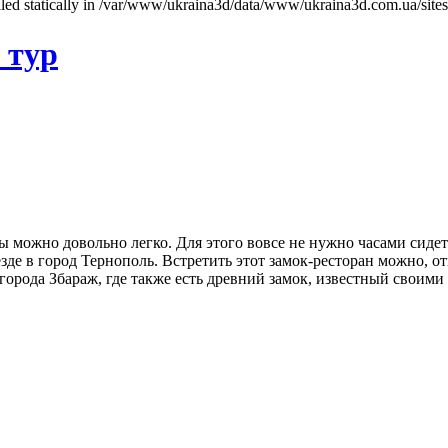
called statically in /var/www/ukraina3d/data/www/ukraina3d.com.ua/site
 тур
 можно довольно легко. Для этого вовсе не нужно часами сидет
езде в город Тернополь. Встретить этот замок-ресторан можно, 
 города Збараж, где также есть древний замок, известный своим