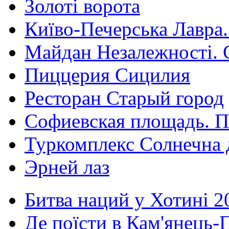
Золоті ворота
Київо-Печерська Лавра.
Майдан Незалежності. 
Пиццерия Сицилия
Ресторан Старый город
Софиевская площадь. П
Туркомплекс Солнечна 
Эрней лаз
Битва наций у Хотині 2
Де поїсти в Кам'янець-