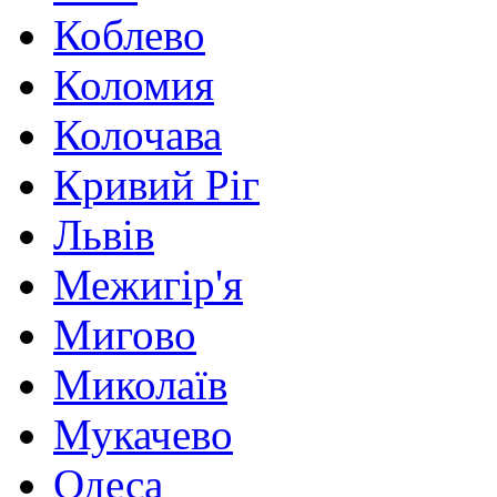
Коблево
Коломия
Колочава
Кривий Ріг
Львів
Межигір'я
Мигово
Миколаїв
Мукачево
Одеса