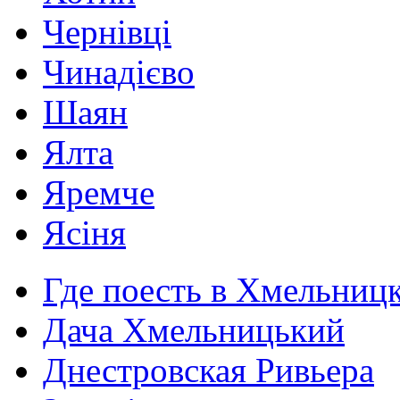
Чернівці
Чинадієво
Шаян
Ялта
Яремче
Ясіня
Где поесть в Хмельниц
Дача Хмельницький
Днестровская Ривьера