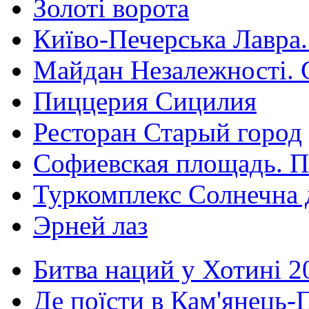
Золоті ворота
Київо-Печерська Лавра.
Майдан Незалежності. 
Пиццерия Сицилия
Ресторан Старый город
Софиевская площадь. П
Туркомплекс Солнечна 
Эрней лаз
Битва наций у Хотині 2
Де поїсти в Кам'янець-