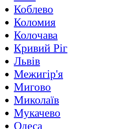
Коблево
Коломия
Колочава
Кривий Ріг
Львів
Межигір'я
Мигово
Миколаїв
Мукачево
Одеса