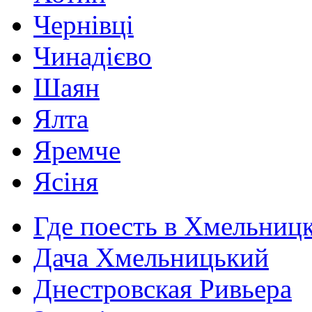
Чернівці
Чинадієво
Шаян
Ялта
Яремче
Ясіня
Где поесть в Хмельниц
Дача Хмельницький
Днестровская Ривьера