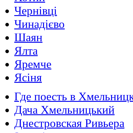
Чернівці
Чинадієво
Шаян
Ялта
Яремче
Ясіня
Где поесть в Хмельниц
Дача Хмельницький
Днестровская Ривьера