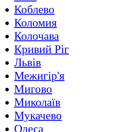
Коблево
Коломия
Колочава
Кривий Ріг
Львів
Межигір'я
Мигово
Миколаїв
Мукачево
Одеса