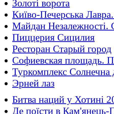
Золоті ворота
Київо-Печерська Лавра.
Майдан Незалежності. 
Пиццерия Сицилия
Ресторан Старый город
Софиевская площадь. П
Туркомплекс Солнечна 
Эрней лаз
Битва наций у Хотині 2
Де поїсти в Кам'янець-