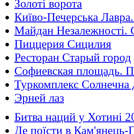
Золоті ворота
Київо-Печерська Лавра.
Майдан Незалежності. 
Пиццерия Сицилия
Ресторан Старый город
Софиевская площадь. П
Туркомплекс Солнечна 
Эрней лаз
Битва наций у Хотині 2
Де поїсти в Кам'янець-