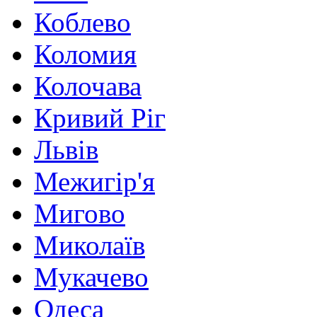
Коблево
Коломия
Колочава
Кривий Ріг
Львів
Межигір'я
Мигово
Миколаїв
Мукачево
Одеса