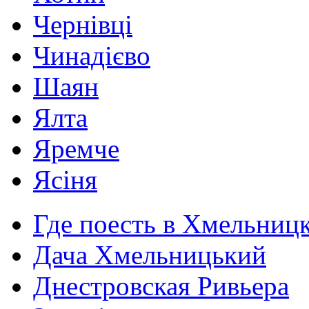
Чернівці
Чинадієво
Шаян
Ялта
Яремче
Ясіня
Где поесть в Хмельниц
Дача Хмельницький
Днестровская Ривьера