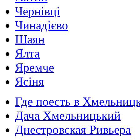
Чернівці
Чинадієво
Шаян
Ялта
Яремче
Ясіня
Где поесть в Хмельниц
Дача Хмельницький
Днестровская Ривьера