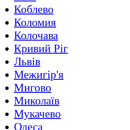
Коблево
Коломия
Колочава
Кривий Ріг
Львів
Межигір'я
Мигово
Миколаїв
Мукачево
Одеса