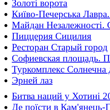
Золоті ворота
Київо-Печерська Лавра.
Майдан Незалежності. 
Пиццерия Сицилия
Ресторан Старый город
Софиевская площадь. П
Туркомплекс Солнечна 
Эрней лаз
Битва наций у Хотині 2
Де поїсти в Кам'янець-