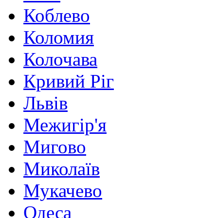
Коблево
Коломия
Колочава
Кривий Ріг
Львів
Межигір'я
Мигово
Миколаїв
Мукачево
Одеса