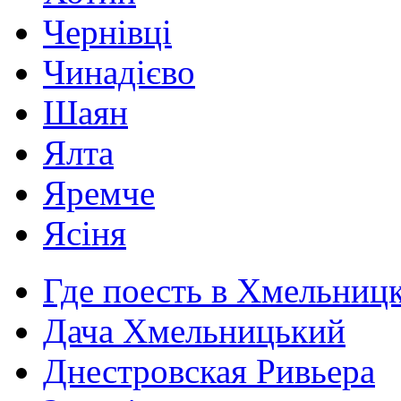
Чернівці
Чинадієво
Шаян
Ялта
Яремче
Ясіня
Где поесть в Хмельниц
Дача Хмельницький
Днестровская Ривьера