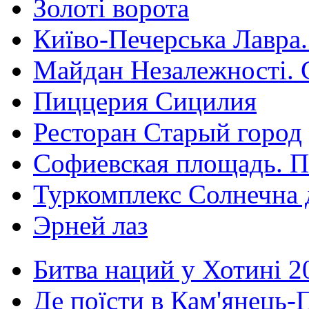
Золоті ворота
Київо-Печерська Лавра.
Майдан Незалежності. 
Пиццерия Сицилия
Ресторан Старый город
Софиевская площадь. П
Туркомплекс Солнечна 
Эрней лаз
Битва наций у Хотині 2
Де поїсти в Кам'янець-