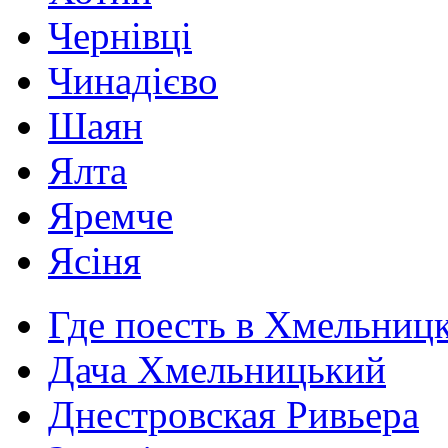
Чернівці
Чинадієво
Шаян
Ялта
Яремче
Ясіня
Где поесть в Хмельниц
Дача Хмельницький
Днестровская Ривьера