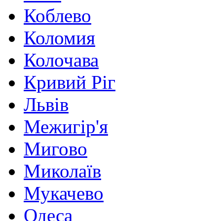
Коблево
Коломия
Колочава
Кривий Ріг
Львів
Межигір'я
Мигово
Миколаїв
Мукачево
Одеса