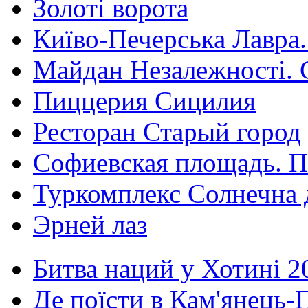
Золоті ворота
Київо-Печерська Лавра.
Майдан Незалежності. 
Пиццерия Сицилия
Ресторан Старый город
Софиевская площадь. П
Туркомплекс Солнечна 
Эрней лаз
Битва наций у Хотині 2
Де поїсти в Кам'янець-