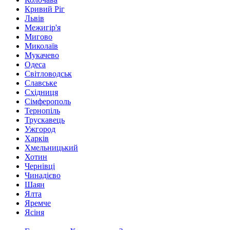
Кривий Ріг
Львів
Межигір'я
Мигово
Миколаїв
Мукачево
Одеса
Світловодськ
Славське
Східниця
Сімферополь
Тернопіль
Трускавець
Ужгород
Харків
Хмельницький
Хотин
Чернівці
Чинадієво
Шаян
Ялта
Яремче
Ясіня