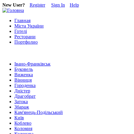
New User?
Register
Sign In
Help
Главная
Міста України
Готелі
Ресторани
Портфолио
Івано-Франківськ
Буковель
Виженка
Вінниця
Городенка
Дністер
Драгобрат
Затока
Збараж
Кам'янець-Подільський
Київ
Коблево
Коломия
Колочава