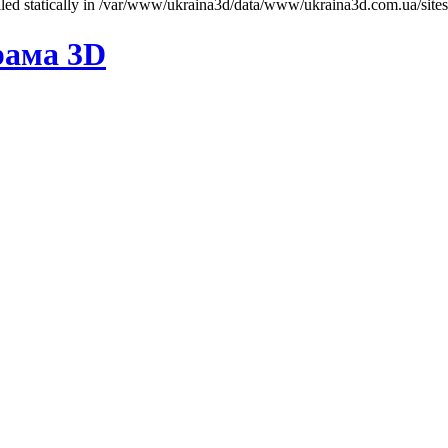
called statically in /var/www/ukraina3d/data/www/ukraina3d.com.ua/site
рама 3D