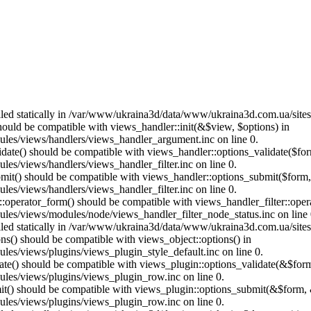
called statically in /var/www/ukraina3d/data/www/ukraina3d.com.ua/site
should be compatible with views_handler::init(&$view, $options) in
les/views/handlers/views_handler_argument.inc on line 0.
alidate() should be compatible with views_handler::options_validate($fo
es/views/handlers/views_handler_filter.inc on line 0.
ubmit() should be compatible with views_handler::options_submit($form
es/views/handlers/views_handler_filter.inc on line 0.
us::operator_form() should be compatible with views_handler_filter::op
es/views/modules/node/views_handler_filter_node_status.inc on line 
called statically in /var/www/ukraina3d/data/www/ukraina3d.com.ua/site
ons() should be compatible with views_object::options() in
es/views/plugins/views_plugin_style_default.inc on line 0.
date() should be compatible with views_plugin::options_validate(&$for
les/views/plugins/views_plugin_row.inc on line 0.
mit() should be compatible with views_plugin::options_submit(&$form, 
les/views/plugins/views_plugin_row.inc on line 0.