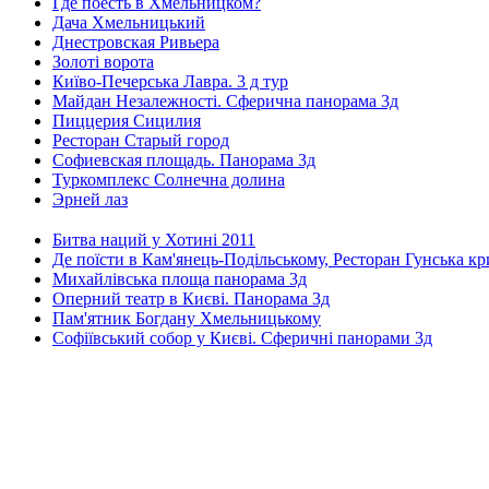
Где поесть в Хмельницком?
Дача Хмельницький
Днестровская Ривьера
Золоті ворота
Київо-Печерська Лавра. 3 д тур
Майдан Незалежності. Сферична панорама 3д
Пиццерия Сицилия
Ресторан Старый город
Софиевская площадь. Панорама 3д
Туркомплекс Солнечна долина
Эрней лаз
Битва наций у Хотині 2011
Де поїсти в Кам'янець-Подільському, Ресторан Гунська к
Михайлівська площа панорама 3д
Оперний театр в Києві. Панорама 3д
Пам'ятник Богдану Хмельницькому
Софіївський собор у Києві. Сферичні панорами 3д