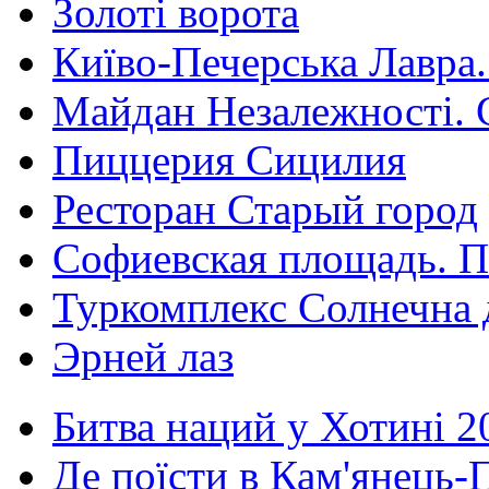
Золоті ворота
Київо-Печерська Лавра.
Майдан Незалежності. 
Пиццерия Сицилия
Ресторан Старый город
Софиевская площадь. П
Туркомплекс Солнечна 
Эрней лаз
Битва наций у Хотині 2
Де поїсти в Кам'янець-