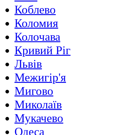
Коблево
Коломия
Колочава
Кривий Ріг
Львів
Межигір'я
Мигово
Миколаїв
Мукачево
Одеса