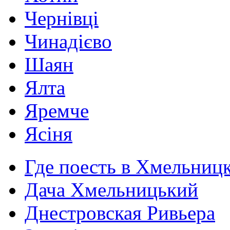
Чернівці
Чинадієво
Шаян
Ялта
Яремче
Ясіня
Где поесть в Хмельниц
Дача Хмельницький
Днестровская Ривьера