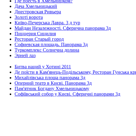
Где поесть в Хмельницком?
Дача Хмельницький
Днестровская Ривьера
Золоті ворота
Київо-Печерська Лавра. 3 д тур
Майдан Незалежності. Сферична панорама 3д
Пиццерия Сицилия
Ресторан Старый город
Софиевская площадь. Панорама 3д
Туркомплекс Солнечна долина
Эрней лаз
Битва наций у Хотині 2011
Де поїсти в Кам'янець-Подільському, Ресторан Гунська к
Михайлівська площа панорама 3д
Оперний театр в Києві. Панорама 3д
Пам'ятник Богдану Хмельницькому
Софіївський собор у Києві. Сферичні панорами 3д