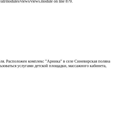
s/all/modules/views/views.module on line 879.
бля. Расположен комплекс "Арника" в селе Синевирская поляна
ьзоваться услугами детской площадки, массажного кабинета,