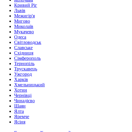
Кривий Ріг
Львів
Межигір'я
Мигово
Миколаїв
Мукачево
Одеса
Світловодськ
Славське
Східниця
Сімферополь
Тернопіль
Трускавець
Ужгород
Харків
Хмельницький
Хотин
Чернівці
Чинадієво
Шаян
Ялта
Яремче
Ясіня