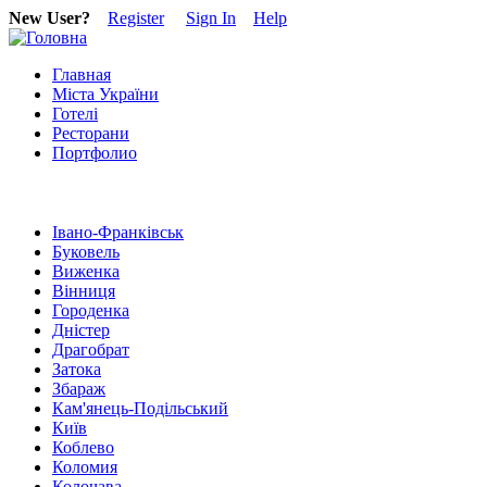
New User?
Register
Sign In
Help
Главная
Міста України
Готелі
Ресторани
Портфолио
Івано-Франківськ
Буковель
Виженка
Вінниця
Городенка
Дністер
Драгобрат
Затока
Збараж
Кам'янець-Подільський
Київ
Коблево
Коломия
Колочава