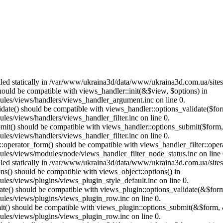
called statically in /var/www/ukraina3d/data/www/ukraina3d.com.ua/site
should be compatible with views_handler::init(&$view, $options) in
les/views/handlers/views_handler_argument.inc on line 0.
alidate() should be compatible with views_handler::options_validate($fo
es/views/handlers/views_handler_filter.inc on line 0.
ubmit() should be compatible with views_handler::options_submit($form
es/views/handlers/views_handler_filter.inc on line 0.
us::operator_form() should be compatible with views_handler_filter::op
es/views/modules/node/views_handler_filter_node_status.inc on line 
called statically in /var/www/ukraina3d/data/www/ukraina3d.com.ua/site
ons() should be compatible with views_object::options() in
es/views/plugins/views_plugin_style_default.inc on line 0.
date() should be compatible with views_plugin::options_validate(&$for
les/views/plugins/views_plugin_row.inc on line 0.
mit() should be compatible with views_plugin::options_submit(&$form, 
les/views/plugins/views_plugin_row.inc on line 0.