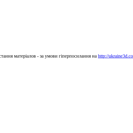
стання матеріалов - за умови гіперпосилання на
http://ukraine3d.c