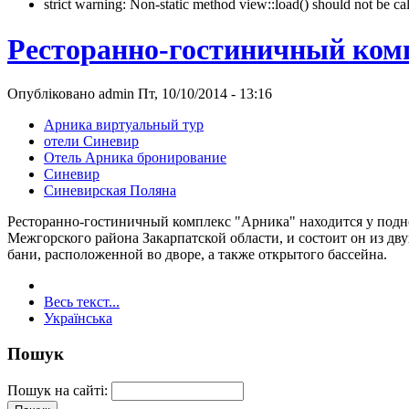
strict warning: Non-static method view::load() should not be 
Ресторанно-гостиничный ком
Опубліковано admin Пт, 10/10/2014 - 13:16
Арника виртуальный тур
отели Синевир
Отель Арника бронирование
Синевир
Синевирская Поляна
Ресторанно-гостиничный комплекс "Арника" находится у подно
Межгорского района Закарпатской области, и состоит он из д
бани, расположенной во дворе, а также открытого бассейна.
Весь текст...
Українська
Пошук
Пошук на сайті: