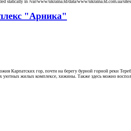
called statically in /var/www/ukraina3d/data/www/ukraina3d.com.ua/site
плекс "Арника"
жия Карпатских гор, почти на берегу бурной горной реки Тере
вух уютных жилых комплексе, хижины. Также здесь можно воспол