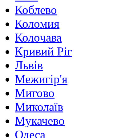
Коблево
Коломия
Колочава
Кривий Ріг
Львів
Межигір'я
Мигово
Миколаїв
Мукачево
Одеса