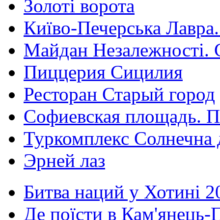
Золоті ворота
Київо-Печерська Лавра.
Майдан Незалежності. 
Пиццерия Сицилия
Ресторан Старый город
Софиевская площадь. П
Туркомплекс Солнечна 
Эрней лаз
Битва наций у Хотині 2
Де поїсти в Кам'янець-