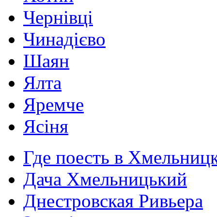
Чернівці
Чинадієво
Шаян
Ялта
Яремче
Ясіня
Где поесть в Хмельниц
Дача Хмельницький
Днестровская Ривьера