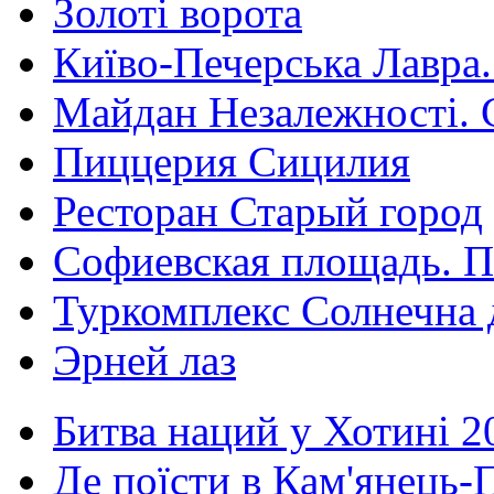
Золоті ворота
Київо-Печерська Лавра.
Майдан Незалежності. 
Пиццерия Сицилия
Ресторан Старый город
Софиевская площадь. П
Туркомплекс Солнечна 
Эрней лаз
Битва наций у Хотині 2
Де поїсти в Кам'янець-