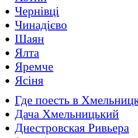
Чернівці
Чинадієво
Шаян
Ялта
Яремче
Ясіня
Где поесть в Хмельниц
Дача Хмельницький
Днестровская Ривьера