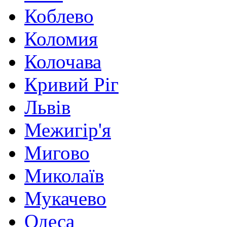
Коблево
Коломия
Колочава
Кривий Ріг
Львів
Межигір'я
Мигово
Миколаїв
Мукачево
Одеса