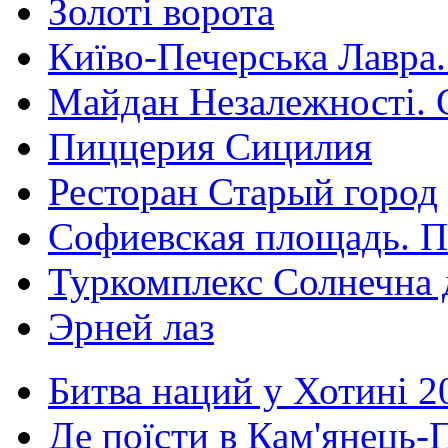
Золоті ворота
Київо-Печерська Лавра.
Майдан Незалежності. 
Пиццерия Сицилия
Ресторан Старый город
Софиевская площадь. П
Туркомплекс Солнечна 
Эрней лаз
Битва наций у Хотині 2
Де поїсти в Кам'янець-