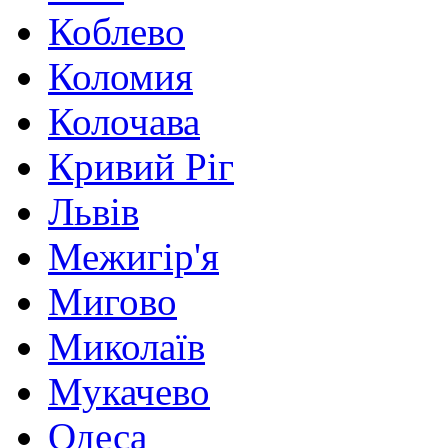
Коблево
Коломия
Колочава
Кривий Ріг
Львів
Межигір'я
Мигово
Миколаїв
Мукачево
Одеса