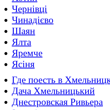
Чернівці
Чинадієво
Шаян
Ялта
Яремче
Ясіня
Где поесть в Хмельниц
Дача Хмельницький
Днестровская Ривьера