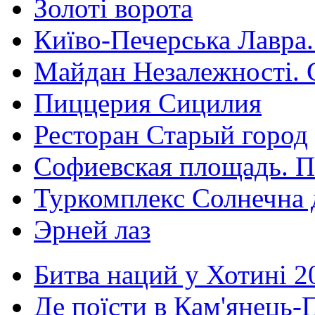
Золоті ворота
Київо-Печерська Лавра.
Майдан Незалежності. 
Пиццерия Сицилия
Ресторан Старый город
Софиевская площадь. П
Туркомплекс Солнечна 
Эрней лаз
Битва наций у Хотині 2
Де поїсти в Кам'янець-