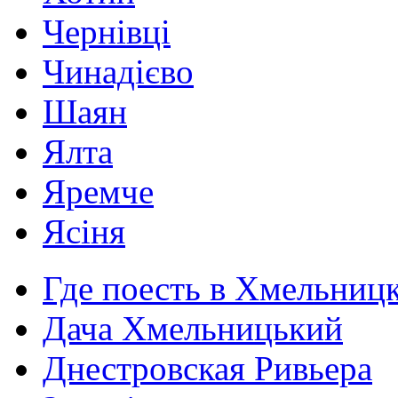
Чернівці
Чинадієво
Шаян
Ялта
Яремче
Ясіня
Где поесть в Хмельниц
Дача Хмельницький
Днестровская Ривьера