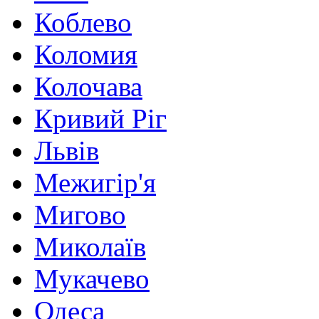
Коблево
Коломия
Колочава
Кривий Ріг
Львів
Межигір'я
Мигово
Миколаїв
Мукачево
Одеса