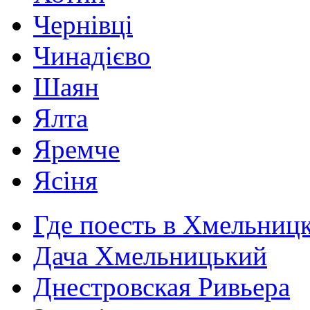
Чернівці
Чинадієво
Шаян
Ялта
Яремче
Ясіня
Где поесть в Хмельниц
Дача Хмельницький
Днестровская Ривьера