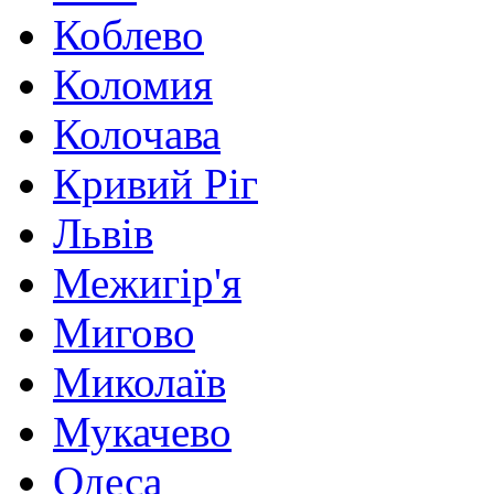
Коблево
Коломия
Колочава
Кривий Ріг
Львів
Межигір'я
Мигово
Миколаїв
Мукачево
Одеса