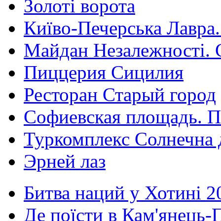
Золоті ворота
Київо-Печерська Лавра.
Майдан Незалежності. 
Пиццерия Сицилия
Ресторан Старый город
Софиевская площадь. П
Туркомплекс Солнечна 
Эрней лаз
Битва наций у Хотині 2
Де поїсти в Кам'янець-