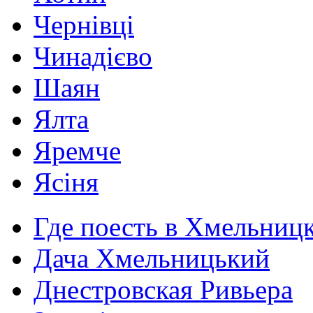
Чернівці
Чинадієво
Шаян
Ялта
Яремче
Ясіня
Где поесть в Хмельниц
Дача Хмельницький
Днестровская Ривьера