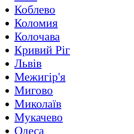
Коблево
Коломия
Колочава
Кривий Ріг
Львів
Межигір'я
Мигово
Миколаїв
Мукачево
Одеса