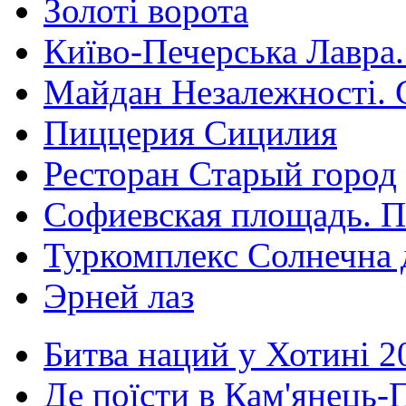
Золоті ворота
Київо-Печерська Лавра.
Майдан Незалежності. 
Пиццерия Сицилия
Ресторан Старый город
Софиевская площадь. П
Туркомплекс Солнечна 
Эрней лаз
Битва наций у Хотині 2
Де поїсти в Кам'янець-