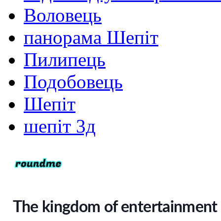
Воловець
панорама Шепіт
Пилипець
Подобовець
Шепіт
шепіт 3д