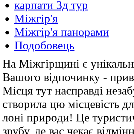
карпати 3д тур
Міжгір'я
Міжгір'я панорами
Подобовець
На Міжгірщині є унікальн
Вашого відпочинку - прив
Місця тут насправді неза
створила цю місцевість д
лоні природи! Це туристич
зрубу, де вас чекає відмін