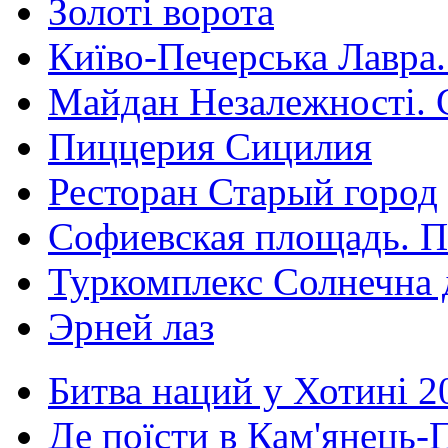
Золоті ворота
Київо-Печерська Лавра.
Майдан Незалежності. 
Пиццерия Сицилия
Ресторан Старый город
Софиевская площадь. П
Туркомплекс Солнечна 
Эрней лаз
Битва наций у Хотині 2
Де поїсти в Кам'янець-