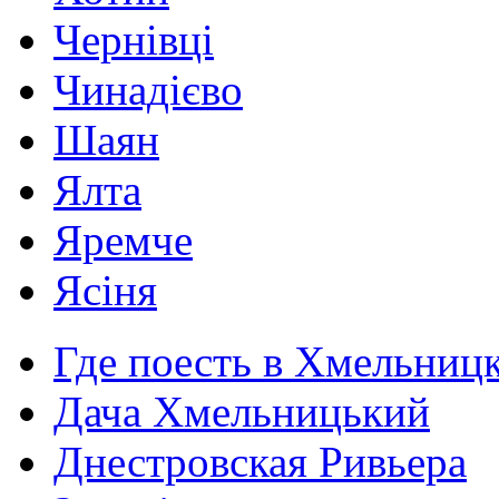
Чернівці
Чинадієво
Шаян
Ялта
Яремче
Ясіня
Где поесть в Хмельниц
Дача Хмельницький
Днестровская Ривьера