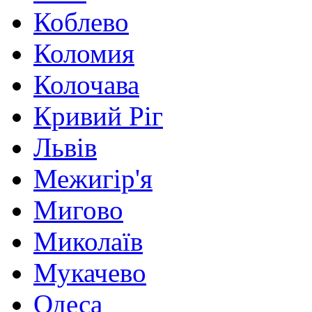
Коблево
Коломия
Колочава
Кривий Ріг
Львів
Межигір'я
Мигово
Миколаїв
Мукачево
Одеса