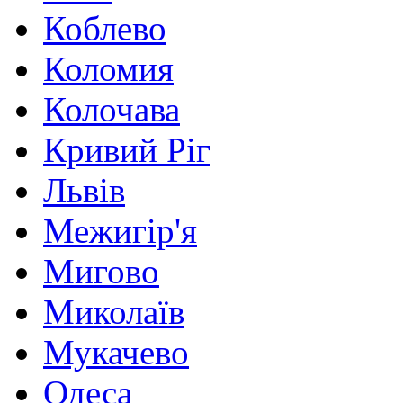
Коблево
Коломия
Колочава
Кривий Ріг
Львів
Межигір'я
Мигово
Миколаїв
Мукачево
Одеса