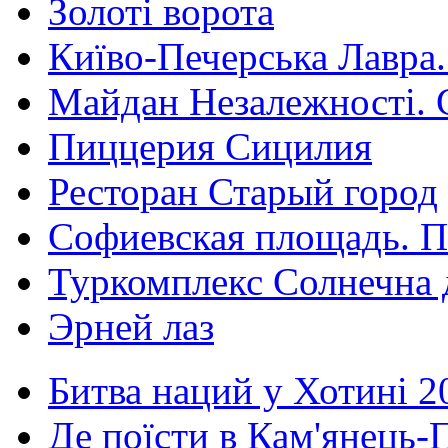
Золоті ворота
Київо-Печерська Лавра.
Майдан Незалежності. 
Пиццерия Сицилия
Ресторан Старый город
Софиевская площадь. П
Туркомплекс Солнечна 
Эрней лаз
Битва наций у Хотині 2
Де поїсти в Кам'янець-