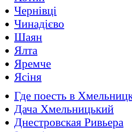
Чернівці
Чинадієво
Шаян
Ялта
Яремче
Ясіня
Где поесть в Хмельниц
Дача Хмельницький
Днестровская Ривьера