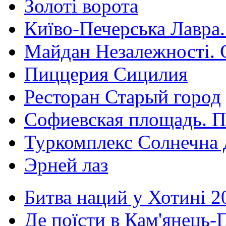
Золоті ворота
Київо-Печерська Лавра.
Майдан Незалежності. 
Пиццерия Сицилия
Ресторан Старый город
Софиевская площадь. П
Туркомплекс Солнечна 
Эрней лаз
Битва наций у Хотині 2
Де поїсти в Кам'янець-