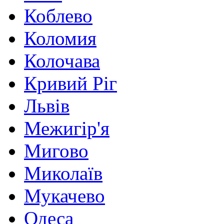
Коблево
Коломия
Колочава
Кривий Ріг
Львів
Межигір'я
Мигово
Миколаїв
Мукачево
Одеса