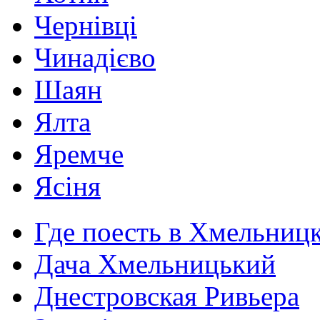
Чернівці
Чинадієво
Шаян
Ялта
Яремче
Ясіня
Где поесть в Хмельниц
Дача Хмельницький
Днестровская Ривьера