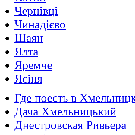
Чернівці
Чинадієво
Шаян
Ялта
Яремче
Ясіня
Где поесть в Хмельниц
Дача Хмельницький
Днестровская Ривьера