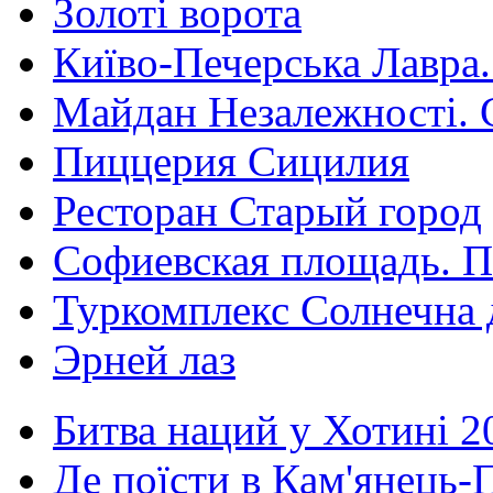
Золоті ворота
Київо-Печерська Лавра.
Майдан Незалежності. 
Пиццерия Сицилия
Ресторан Старый город
Софиевская площадь. П
Туркомплекс Солнечна 
Эрней лаз
Битва наций у Хотині 2
Де поїсти в Кам'янець-