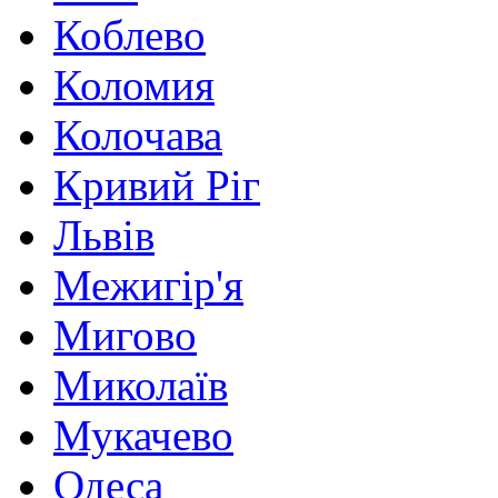
Коблево
Коломия
Колочава
Кривий Ріг
Львів
Межигір'я
Мигово
Миколаїв
Мукачево
Одеса