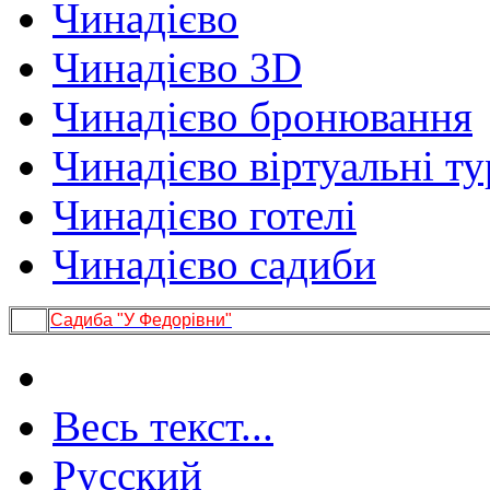
Чинадієво
Чинадієво 3D
Чинадієво бронювання
Чинадієво віртуальні т
Чинадієво готелі
Чинадієво садиби
Садиба "У Федорівни"
Весь текст...
Русский