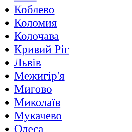
Коблево
Коломия
Колочава
Кривий Ріг
Львів
Межигір'я
Мигово
Миколаїв
Мукачево
Одеса