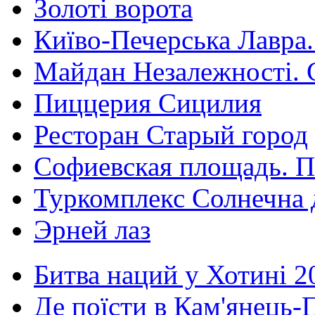
Золоті ворота
Київо-Печерська Лавра.
Майдан Незалежності. 
Пиццерия Сицилия
Ресторан Старый город
Софиевская площадь. П
Туркомплекс Солнечна 
Эрней лаз
Битва наций у Хотині 2
Де поїсти в Кам'янець-