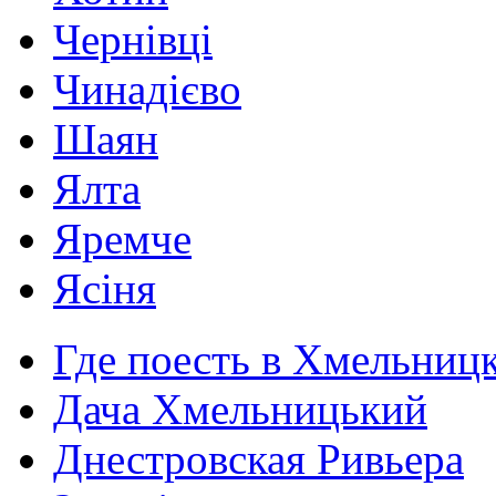
Чернівці
Чинадієво
Шаян
Ялта
Яремче
Ясіня
Где поесть в Хмельниц
Дача Хмельницький
Днестровская Ривьера