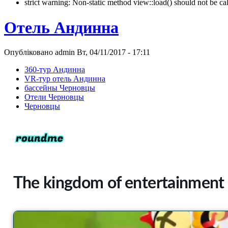
strict warning: Non-static method view::load() should not be 
Отель Андинна
Опубліковано admin Вт, 04/11/2017 - 17:11
360-тур Андинна
VR-тур отель Андинна
бассейны Черновцы
Отели Черновцы
Черновцы