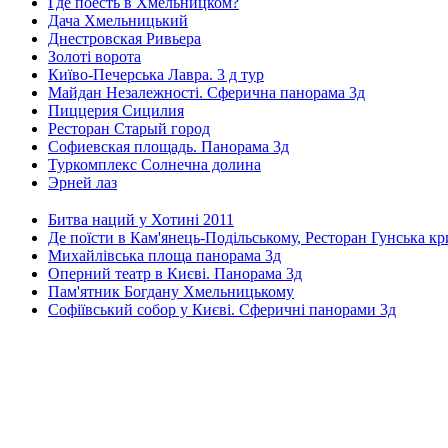
Где поесть в Хмельницком?
Дача Хмельницький
Днестровская Ривьера
Золоті ворота
Київо-Печерська Лавра. 3 д тур
Майдан Незалежності. Сферична панорама 3д
Пиццерия Сицилия
Ресторан Старый город
Софиевская площадь. Панорама 3д
Туркомплекс Солнечна долина
Эрней лаз
Битва наций у Хотині 2011
Де поїсти в Кам'янець-Подільському, Ресторан Гунська к
Михайлівська площа панорама 3д
Оперний театр в Києві. Панорама 3д
Пам'ятник Богдану Хмельницькому
Софіївський собор у Києві. Сферичні панорами 3д