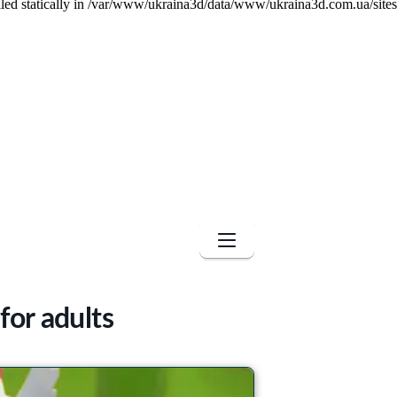
called statically in /var/www/ukraina3d/data/www/ukraina3d.com.ua/site