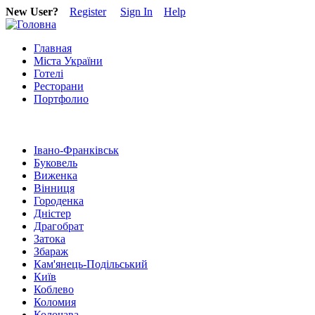
New User?
Register
Sign In
Help
Главная
Міста України
Готелі
Ресторани
Портфолио
Івано-Франківськ
Буковель
Виженка
Вінниця
Городенка
Дністер
Драгобрат
Затока
Збараж
Кам'янець-Подільський
Київ
Коблево
Коломия
Колочава