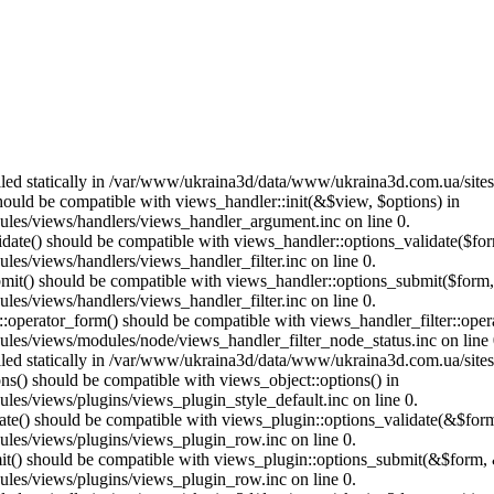
called statically in /var/www/ukraina3d/data/www/ukraina3d.com.ua/site
should be compatible with views_handler::init(&$view, $options) in
les/views/handlers/views_handler_argument.inc on line 0.
alidate() should be compatible with views_handler::options_validate($fo
es/views/handlers/views_handler_filter.inc on line 0.
ubmit() should be compatible with views_handler::options_submit($form
es/views/handlers/views_handler_filter.inc on line 0.
us::operator_form() should be compatible with views_handler_filter::op
es/views/modules/node/views_handler_filter_node_status.inc on line 
called statically in /var/www/ukraina3d/data/www/ukraina3d.com.ua/site
ons() should be compatible with views_object::options() in
es/views/plugins/views_plugin_style_default.inc on line 0.
date() should be compatible with views_plugin::options_validate(&$for
les/views/plugins/views_plugin_row.inc on line 0.
mit() should be compatible with views_plugin::options_submit(&$form, 
les/views/plugins/views_plugin_row.inc on line 0.