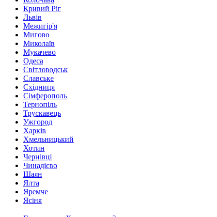
Кривий Ріг
Львів
Межигір'я
Мигово
Миколаїв
Мукачево
Одеса
Світловодськ
Славське
Східниця
Сімферополь
Тернопіль
Трускавець
Ужгород
Харків
Хмельницький
Хотин
Чернівці
Чинадієво
Шаян
Ялта
Яремче
Ясіня