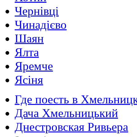
Чернівці
Чинадієво
Шаян
Ялта
Яремче
Ясіня
Где поесть в Хмельниц
Дача Хмельницький
Днестровская Ривьера