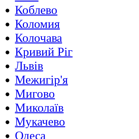
Коблево
Коломия
Колочава
Кривий Ріг
Львів
Межигір'я
Мигово
Миколаїв
Мукачево
Одеса