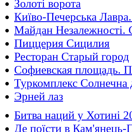
Золоті ворота
Київо-Печерська Лавра.
Майдан Незалежності. 
Пиццерия Сицилия
Ресторан Старый город
Софиевская площадь. П
Туркомплекс Солнечна 
Эрней лаз
Битва наций у Хотині 2
Де поїсти в Кам'янець-