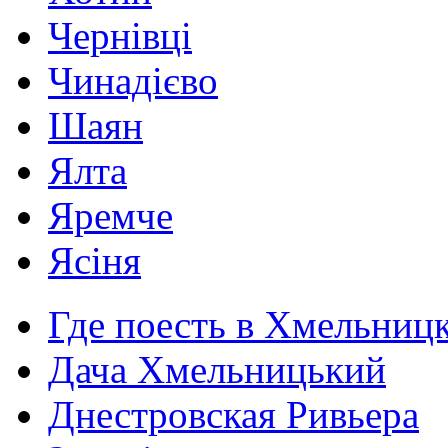
Чернівці
Чинадієво
Шаян
Ялта
Яремче
Ясіня
Где поесть в Хмельниц
Дача Хмельницький
Днестровская Ривьера