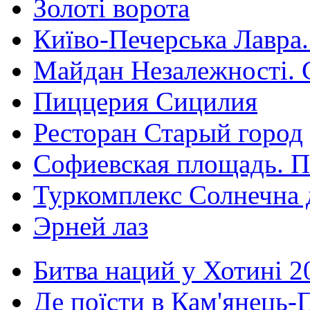
Золоті ворота
Київо-Печерська Лавра.
Майдан Незалежності. 
Пиццерия Сицилия
Ресторан Старый город
Софиевская площадь. П
Туркомплекс Солнечна 
Эрней лаз
Битва наций у Хотині 2
Де поїсти в Кам'янець-