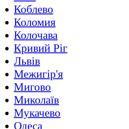
Коблево
Коломия
Колочава
Кривий Ріг
Львів
Межигір'я
Мигово
Миколаїв
Мукачево
Одеса