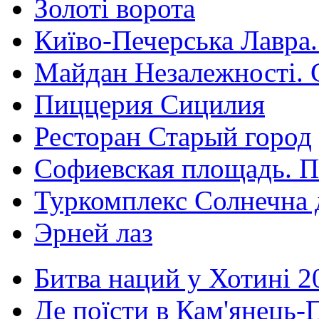
Золоті ворота
Київо-Печерська Лавра.
Майдан Незалежності. 
Пиццерия Сицилия
Ресторан Старый город
Софиевская площадь. П
Туркомплекс Солнечна 
Эрней лаз
Битва наций у Хотині 2
Де поїсти в Кам'янець-