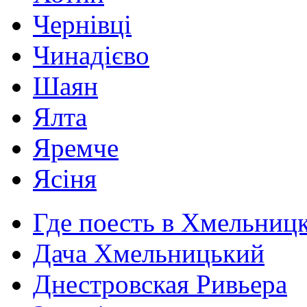
Чернівці
Чинадієво
Шаян
Ялта
Яремче
Ясіня
Где поесть в Хмельниц
Дача Хмельницький
Днестровская Ривьера