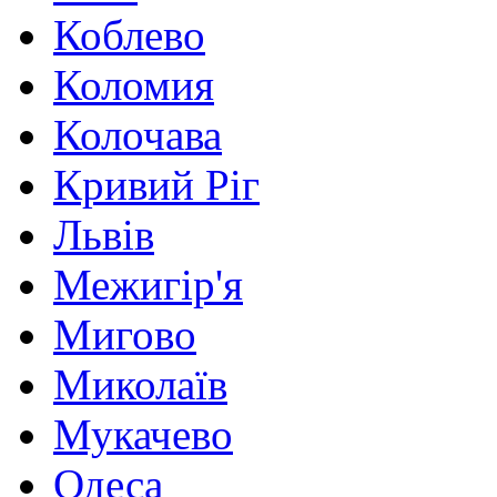
Коблево
Коломия
Колочава
Кривий Ріг
Львів
Межигір'я
Мигово
Миколаїв
Мукачево
Одеса