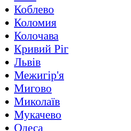
Коблево
Коломия
Колочава
Кривий Ріг
Львів
Межигір'я
Мигово
Миколаїв
Мукачево
Одеса