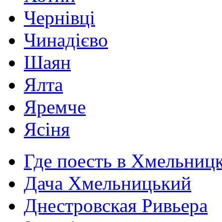
Чернівці
Чинадієво
Шаян
Ялта
Яремче
Ясіня
Где поесть в Хмельниц
Дача Хмельницький
Днестровская Ривьера