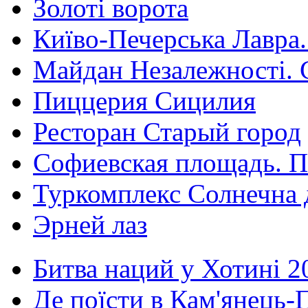
Золоті ворота
Київо-Печерська Лавра.
Майдан Незалежності. 
Пиццерия Сицилия
Ресторан Старый город
Софиевская площадь. П
Туркомплекс Солнечна 
Эрней лаз
Битва наций у Хотині 2
Де поїсти в Кам'янець-