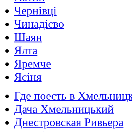
Чернівці
Чинадієво
Шаян
Ялта
Яремче
Ясіня
Где поесть в Хмельниц
Дача Хмельницький
Днестровская Ривьера