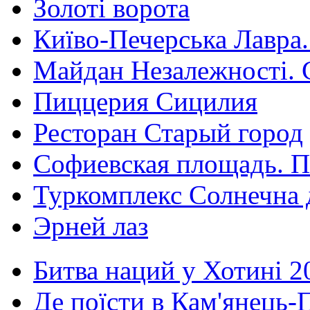
Золоті ворота
Київо-Печерська Лавра.
Майдан Незалежності. 
Пиццерия Сицилия
Ресторан Старый город
Софиевская площадь. П
Туркомплекс Солнечна 
Эрней лаз
Битва наций у Хотині 2
Де поїсти в Кам'янець-