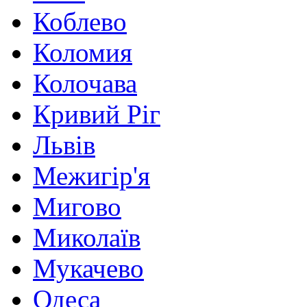
Коблево
Коломия
Колочава
Кривий Ріг
Львів
Межигір'я
Мигово
Миколаїв
Мукачево
Одеса