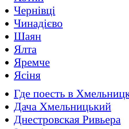
Чернівці
Чинадієво
Шаян
Ялта
Яремче
Ясіня
Где поесть в Хмельниц
Дача Хмельницький
Днестровская Ривьера