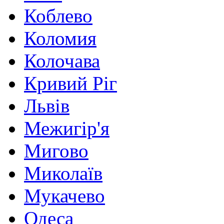
Коблево
Коломия
Колочава
Кривий Ріг
Львів
Межигір'я
Мигово
Миколаїв
Мукачево
Одеса