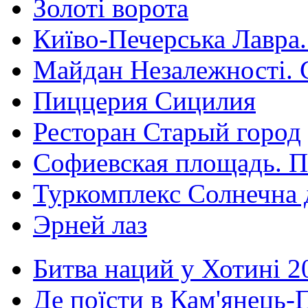
Золоті ворота
Київо-Печерська Лавра.
Майдан Незалежності. 
Пиццерия Сицилия
Ресторан Старый город
Софиевская площадь. П
Туркомплекс Солнечна 
Эрней лаз
Битва наций у Хотині 2
Де поїсти в Кам'янець-