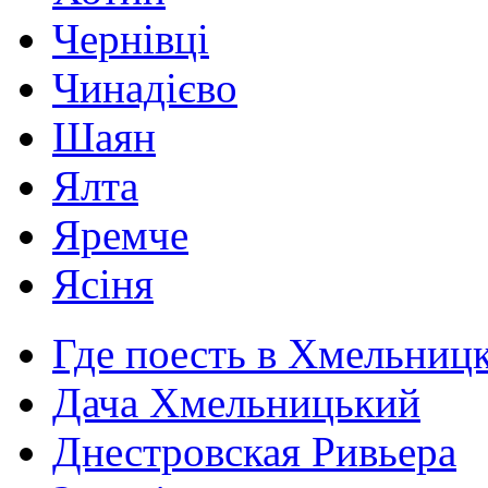
Чернівці
Чинадієво
Шаян
Ялта
Яремче
Ясіня
Где поесть в Хмельниц
Дача Хмельницький
Днестровская Ривьера