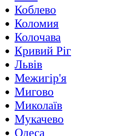
Коблево
Коломия
Колочава
Кривий Ріг
Львів
Межигір'я
Мигово
Миколаїв
Мукачево
Одеса