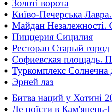
Золоті ворота
Київо-Печерська Лавра.
Майдан Незалежності. 
Пиццерия Сицилия
Ресторан Старый город
Софиевская площадь. П
Туркомплекс Солнечна 
Эрней лаз
Битва наций у Хотині 2
Де поїсти в Кам'янець-