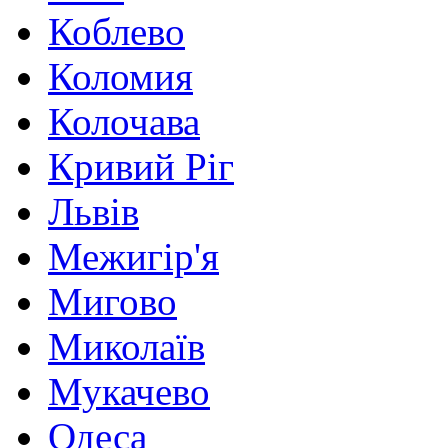
Коблево
Коломия
Колочава
Кривий Ріг
Львів
Межигір'я
Мигово
Миколаїв
Мукачево
Одеса