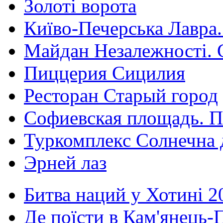
Золоті ворота
Київо-Печерська Лавра.
Майдан Незалежності. 
Пиццерия Сицилия
Ресторан Старый город
Софиевская площадь. П
Туркомплекс Солнечна 
Эрней лаз
Битва наций у Хотині 2
Де поїсти в Кам'янець-