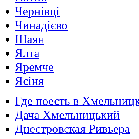
Чернівці
Чинадієво
Шаян
Ялта
Яремче
Ясіня
Где поесть в Хмельниц
Дача Хмельницький
Днестровская Ривьера