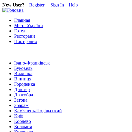
New User?
Register
Sign In
Help
Главная
Міста України
Готелі
Ресторани
Портфолио
Івано-Франківськ
Буковель
Виженка
Вінниця
Городенка
Дністер
Драгобрат
Затока
Збараж
Кам'янець-Подільський
Київ
Коблево
Коломия
Колочава