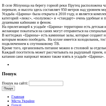
В селе Яблуница на берегу горной реки Прутец расположена ча
перевале, и высота здесь составляет 950 метров над уровнем м
Усадьба «Царина» была открыта в 2010 году, и является компле
категорий «люкс», «полулюкс» и «стандарт» очень удобные и п
душевыми кабинами и феном.
На прилегающей к усадьбе «Царина» территории есть детская и
желающие покататься на санях могут отправиться на специальн
В коттеджах «Царины» есть каминные залы, которые создают н
которым можно пообедать. На кухне имеется холодильник, тост
подключением к спутниковому ТВ.
Кроме того, организовать питание можно в столовой за отдель
Каждый посетитель может рассчитывать на радушный прием, о
катания сани напрокат можно также взять в усадьбе «Царина».
Пошук
Пошук на сайті:
Главная
Міста України
Готелі