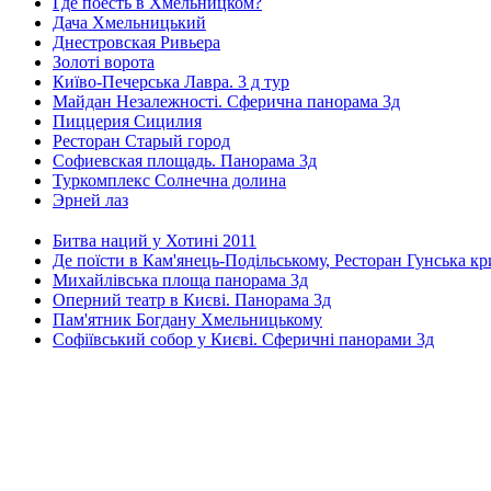
Где поесть в Хмельницком?
Дача Хмельницький
Днестровская Ривьера
Золоті ворота
Київо-Печерська Лавра. 3 д тур
Майдан Незалежності. Сферична панорама 3д
Пиццерия Сицилия
Ресторан Старый город
Софиевская площадь. Панорама 3д
Туркомплекс Солнечна долина
Эрней лаз
Битва наций у Хотині 2011
Де поїсти в Кам'янець-Подільському, Ресторан Гунська к
Михайлівська площа панорама 3д
Оперний театр в Києві. Панорама 3д
Пам'ятник Богдану Хмельницькому
Софіївський собор у Києві. Сферичні панорами 3д