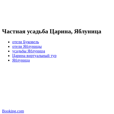
Частная усадьба Царина, Яблуница
отели Буковель
отели Яблуницы
усадьбы Яблуница
Царина виртуальный тур
Яблуница
Booking.com