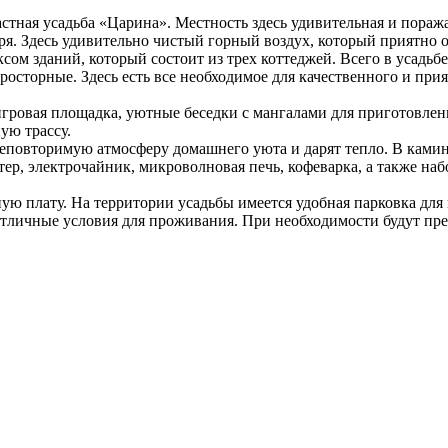
стная усадьба «Царина». Местность здесь удивительная и поража
оря. Здесь удивительно чистый горный воздух, который приятно 
ксом зданий, который состоит из трех коттеджей. Всего в усадьб
росторные. Здесь есть все необходимое для качественного и прия
гровая площадка, уютные беседки с мангалами для приготовлени
ую трассу.
еповторимую атмосферу домашнего уюта и дарят тепло. В каминны
ер, электрочайник, микроволновая печь, кофеварка, а также на
ную плату. На территории усадьбы имеется удобная парковка для
тличные условия для проживания. При необходимости будут пр