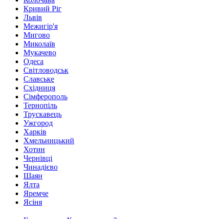
Кривий Ріг
Львів
Межигір'я
Мигово
Миколаїв
Мукачево
Одеса
Світловодськ
Славське
Східниця
Сімферополь
Тернопіль
Трускавець
Ужгород
Харків
Хмельницький
Хотин
Чернівці
Чинадієво
Шаян
Ялта
Яремче
Ясіня