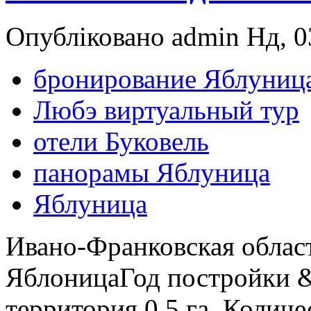
Опубліковано admin Нд, 03
бронирование Яблуниц
Любэ виртуальный тур
отели Буковель
панорамы Яблуница
Яблуница
Ивано-Франковская област
ЯблоницаГод постройки &
территория 0.5 га. Количе