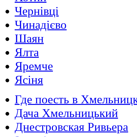
Чернівці
Чинадієво
Шаян
Ялта
Яремче
Ясіня
Где поесть в Хмельниц
Дача Хмельницький
Днестровская Ривьера