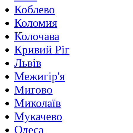
Коблево
Коломия
Колочава
Кривий Ріг
Львів
Межигір'я
Мигово
Миколаїв
Мукачево
Одеса