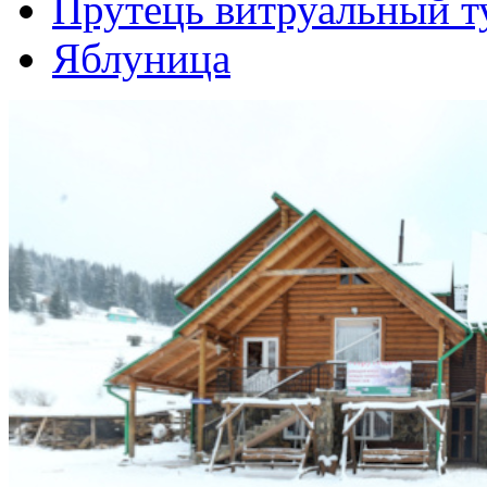
Прутець витруальный т
Яблуница