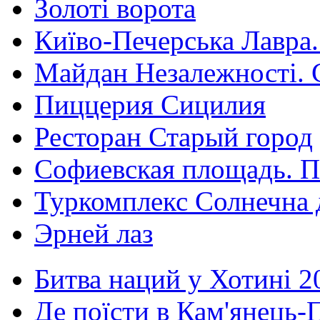
Золоті ворота
Київо-Печерська Лавра.
Майдан Незалежності. 
Пиццерия Сицилия
Ресторан Старый город
Софиевская площадь. П
Туркомплекс Солнечна 
Эрней лаз
Битва наций у Хотині 2
Де поїсти в Кам'янець-