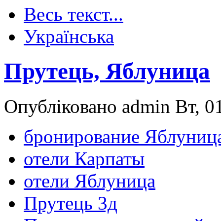
Весь текст...
Українська
Прутець, Яблуница
Опубліковано admin Вт, 01
бронирование Яблуниц
отели Карпаты
отели Яблуница
Прутець 3д