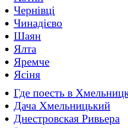
Чернівці
Чинадієво
Шаян
Ялта
Яремче
Ясіня
Где поесть в Хмельниц
Дача Хмельницький
Днестровская Ривьера