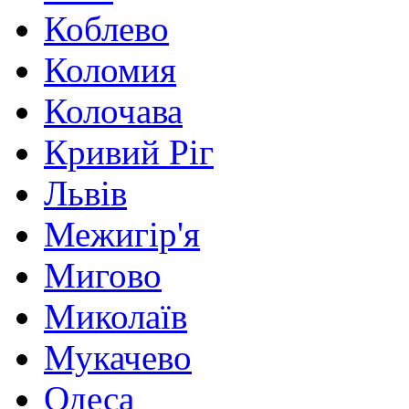
Коблево
Коломия
Колочава
Кривий Ріг
Львів
Межигір'я
Мигово
Миколаїв
Мукачево
Одеса