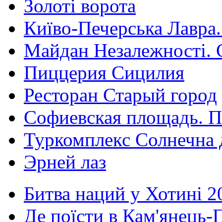
Золоті ворота
Київо-Печерська Лавра.
Майдан Незалежності. 
Пиццерия Сицилия
Ресторан Старый город
Софиевская площадь. П
Туркомплекс Солнечна 
Эрней лаз
Битва наций у Хотині 2
Де поїсти в Кам'янець-