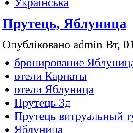
Українська
Прутець, Яблуница
Опубліковано admin Вт, 01
бронирование Яблуниц
отели Карпаты
отели Яблуница
Прутець 3д
Прутець витруальный т
Яблуница