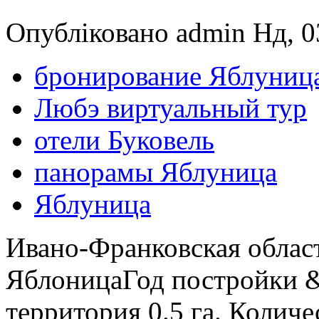
Опубліковано admin Нд, 03
бронирование Яблуниц
Любэ виртуальный тур
отели Буковель
панорамы Яблуница
Яблуница
Ивано-Франковская област
ЯблоницаГод постройки &
территория 0.5 га. Количе