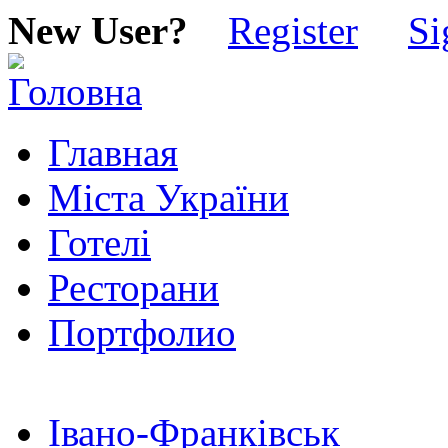
New User?
Register
Si
Главная
Міста України
Готелі
Ресторани
Портфолио
Івано-Франківськ