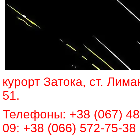
курорт Затока, ст. Лима
51.
Телефоны: +38 (067) 481
09: +38 (066) 572-75-38