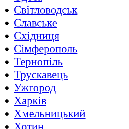
Світловодськ
Славське
Східниця
Сімферополь
Тернопіль
Трускавець
Ужгород
Харків
Хмельницький
Хотин