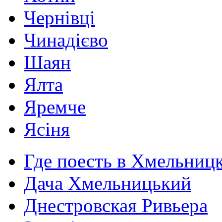
Чернівці
Чинадієво
Шаян
Ялта
Яремче
Ясіня
Где поесть в Хмельниц
Дача Хмельницький
Днестровская Ривьера