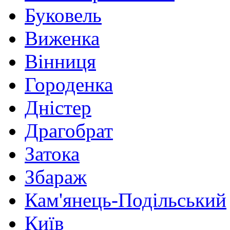
Буковель
Виженка
Вінниця
Городенка
Дністер
Драгобрат
Затока
Збараж
Кам'янець-Подільський
Київ