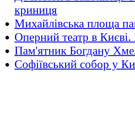
криниця
Михайлівська площа па
Оперний театр в Києві.
Пам'ятник Богдану Хм
Софіївський собор у Ки