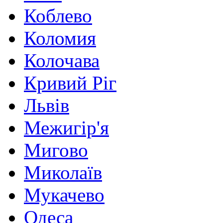
Коблево
Коломия
Колочава
Кривий Ріг
Львів
Межигір'я
Мигово
Миколаїв
Мукачево
Одеса