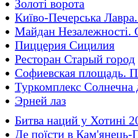
Золоті ворота
Київо-Печерська Лавра.
Майдан Незалежності. 
Пиццерия Сицилия
Ресторан Старый город
Софиевская площадь. П
Туркомплекс Солнечна 
Эрней лаз
Битва наций у Хотині 2
Де поїсти в Кам'янець-