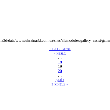
na3d/data/www/ukraina3d.com.ua/sites/all/modules/gallery_assist/galle
« на початок
‹ назад
…
18
19
20
…
далі ›
в кінець »