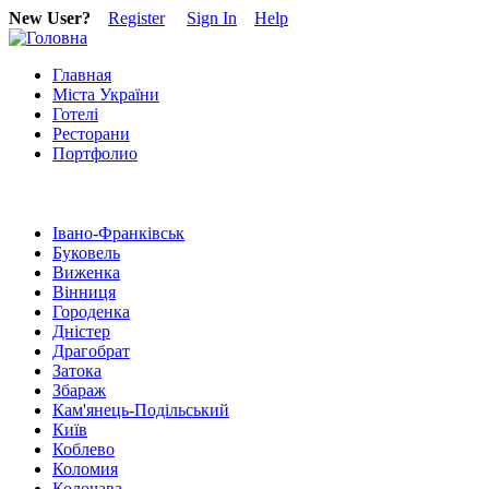
New User?
Register
Sign In
Help
Главная
Міста України
Готелі
Ресторани
Портфолио
Івано-Франківськ
Буковель
Виженка
Вінниця
Городенка
Дністер
Драгобрат
Затока
Збараж
Кам'янець-Подільський
Київ
Коблево
Коломия
Колочава