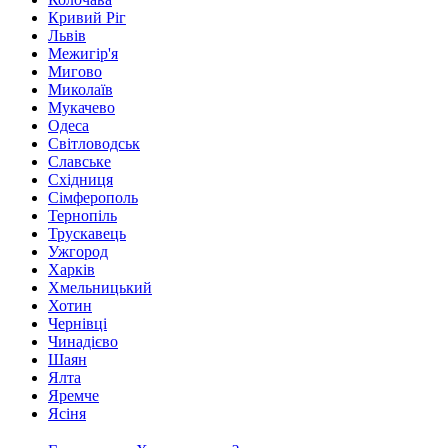
Кривий Ріг
Львів
Межигір'я
Мигово
Миколаїв
Мукачево
Одеса
Світловодськ
Славське
Східниця
Сімферополь
Тернопіль
Трускавець
Ужгород
Харків
Хмельницький
Хотин
Чернівці
Чинадієво
Шаян
Ялта
Яремче
Ясіня