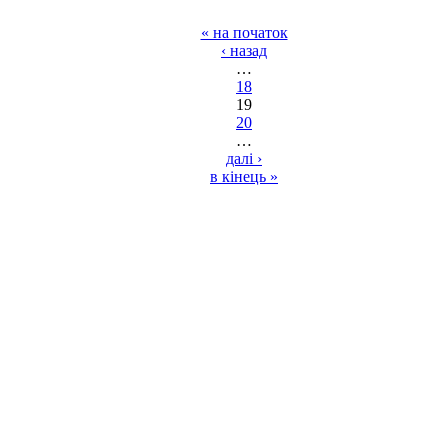
« на початок
‹ назад
…
18
19
20
…
далі ›
в кінець »