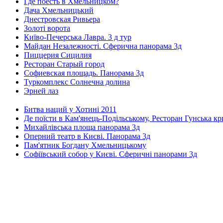
Где поесть в Хмельницком?
Дача Хмельницький
Днестровская Ривьера
Золоті ворота
Київо-Печерська Лавра. 3 д тур
Майдан Незалежності. Сферична панорама 3д
Пиццерия Сицилия
Ресторан Старый город
Софиевская площадь. Панорама 3д
Туркомплекс Солнечна долина
Эрней лаз
Битва наций у Хотині 2011
Де поїсти в Кам'янець-Подільському, Ресторан Гунська к
Михайлівська площа панорама 3д
Оперний театр в Києві. Панорама 3д
Пам'ятник Богдану Хмельницькому
Софіївський собор у Києві. Сферичні панорами 3д