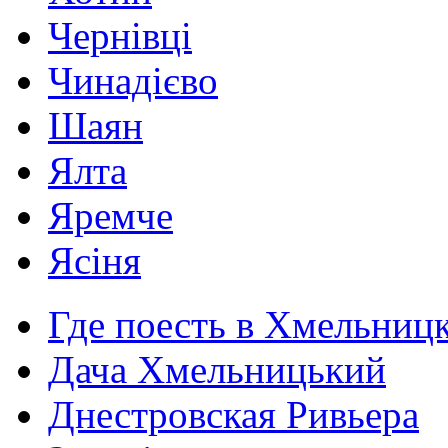
Чернівці
Чинадієво
Шаян
Ялта
Яремче
Ясіня
Где поесть в Хмельниц
Дача Хмельницький
Днестровская Ривьера