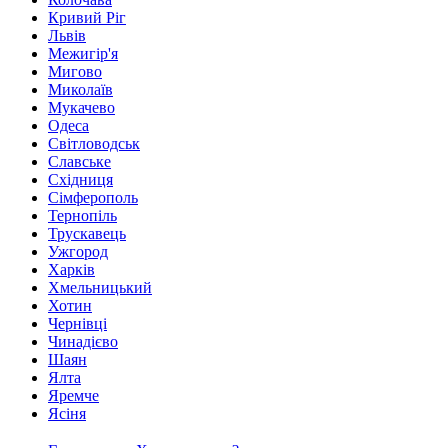
Кривий Ріг
Львів
Межигір'я
Мигово
Миколаїв
Мукачево
Одеса
Світловодськ
Славське
Східниця
Сімферополь
Тернопіль
Трускавець
Ужгород
Харків
Хмельницький
Хотин
Чернівці
Чинадієво
Шаян
Ялта
Яремче
Ясіня