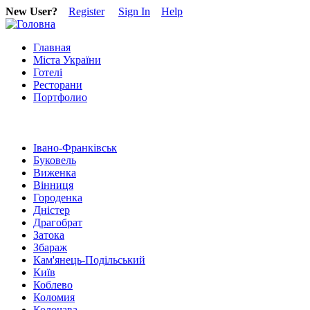
New User?
Register
Sign In
Help
Главная
Міста України
Готелі
Ресторани
Портфолио
Івано-Франківськ
Буковель
Виженка
Вінниця
Городенка
Дністер
Драгобрат
Затока
Збараж
Кам'янець-Подільський
Київ
Коблево
Коломия
Колочава