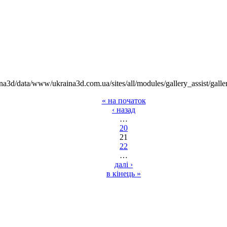
na3d/data/www/ukraina3d.com.ua/sites/all/modules/gallery_assist/galle
« на початок
‹ назад
…
20
21
22
…
далі ›
в кінець »