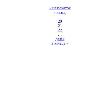
« на початок
‹ назад
…
20
21
22
…
далі ›
в кінець »