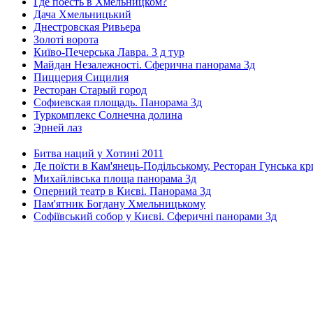
Где поесть в Хмельницком?
Дача Хмельницький
Днестровская Ривьера
Золоті ворота
Київо-Печерська Лавра. 3 д тур
Майдан Незалежності. Сферична панорама 3д
Пиццерия Сицилия
Ресторан Старый город
Софиевская площадь. Панорама 3д
Туркомплекс Солнечна долина
Эрней лаз
Битва наций у Хотині 2011
Де поїсти в Кам'янець-Подільському, Ресторан Гунська к
Михайлівська площа панорама 3д
Оперний театр в Києві. Панорама 3д
Пам'ятник Богдану Хмельницькому
Софіївський собор у Києві. Сферичні панорами 3д