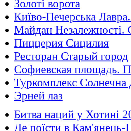
Золоті ворота
Київо-Печерська Лавра.
Майдан Незалежності. 
Пиццерия Сицилия
Ресторан Старый город
Софиевская площадь. П
Туркомплекс Солнечна 
Эрней лаз
Битва наций у Хотині 2
Де поїсти в Кам'янець-