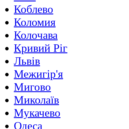
Коблево
Коломия
Колочава
Кривий Ріг
Львів
Межигір'я
Мигово
Миколаїв
Мукачево
Одеса