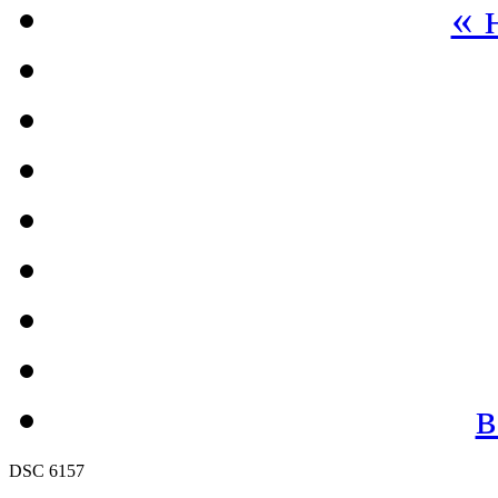
« 
в
DSC 6157