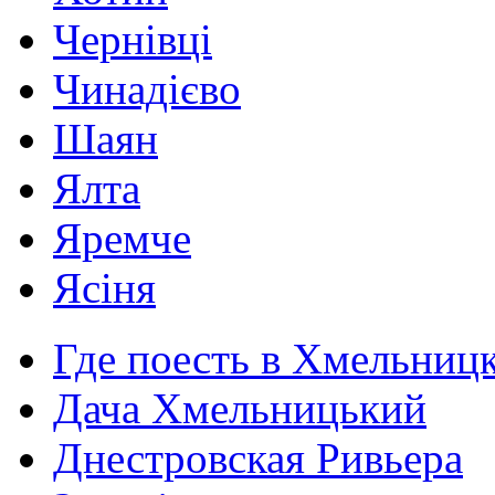
Чернівці
Чинадієво
Шаян
Ялта
Яремче
Ясіня
Где поесть в Хмельниц
Дача Хмельницький
Днестровская Ривьера