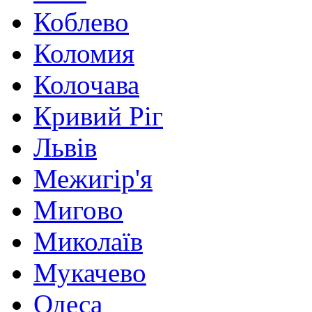
Коблево
Коломия
Колочава
Кривий Ріг
Львів
Межигір'я
Мигово
Миколаїв
Мукачево
Одеса