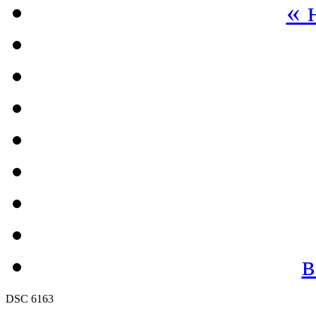
« 
в
DSC 6163