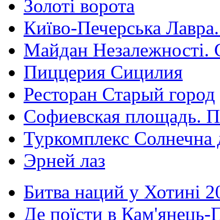
Золоті ворота
Київо-Печерська Лавра.
Майдан Незалежності. 
Пиццерия Сицилия
Ресторан Старый город
Софиевская площадь. П
Туркомплекс Солнечна 
Эрней лаз
Битва наций у Хотині 2
Де поїсти в Кам'янець-