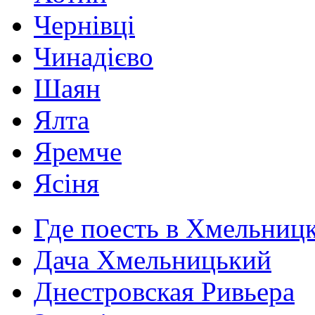
Чернівці
Чинадієво
Шаян
Ялта
Яремче
Ясіня
Где поесть в Хмельниц
Дача Хмельницький
Днестровская Ривьера