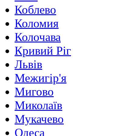
Коблево
Коломия
Колочава
Кривий Ріг
Львів
Межигір'я
Мигово
Миколаїв
Мукачево
Одеса