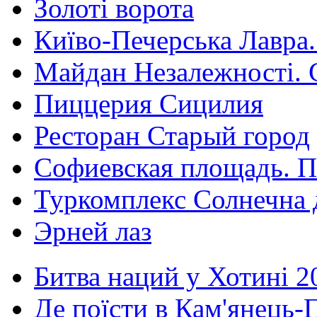
Золоті ворота
Київо-Печерська Лавра.
Майдан Незалежності. 
Пиццерия Сицилия
Ресторан Старый город
Софиевская площадь. П
Туркомплекс Солнечна 
Эрней лаз
Битва наций у Хотині 2
Де поїсти в Кам'янець-