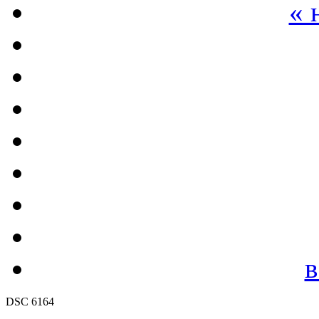
« 
в
DSC 6164