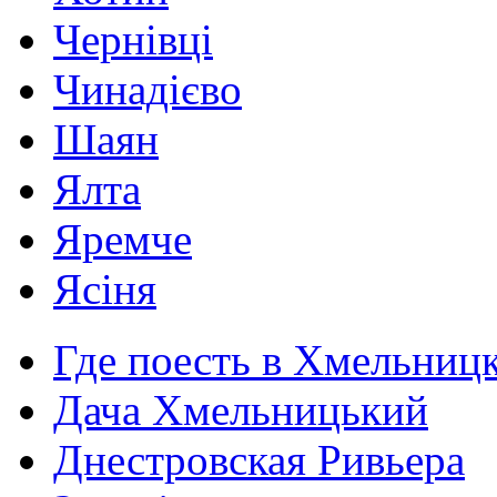
Чернівці
Чинадієво
Шаян
Ялта
Яремче
Ясіня
Где поесть в Хмельниц
Дача Хмельницький
Днестровская Ривьера