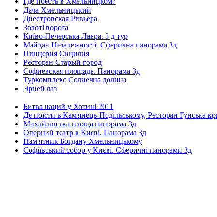
Где поесть в Хмельницком?
Дача Хмельницький
Днестровская Ривьера
Золоті ворота
Київо-Печерська Лавра. 3 д тур
Майдан Незалежності. Сферична панорама 3д
Пиццерия Сицилия
Ресторан Старый город
Софиевская площадь. Панорама 3д
Туркомплекс Солнечна долина
Эрней лаз
Битва наций у Хотині 2011
Де поїсти в Кам'янець-Подільському, Ресторан Гунська к
Михайлівська площа панорама 3д
Оперний театр в Києві. Панорама 3д
Пам'ятник Богдану Хмельницькому
Софіївський собор у Києві. Сферичні панорами 3д