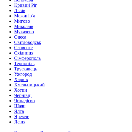
Кривий Ріг
Львів
Межигір'я
Мигово
Миколаїв
Мукачево
Одеса
Світловодськ
Славське
Східниця
Сімферополь
Тернопіль
Трускавець
Ужгород
Харків
Хмельницький
Хотин
Чернівці
Чинадієво
Шаян
Ялта
Яремче
Ясіня