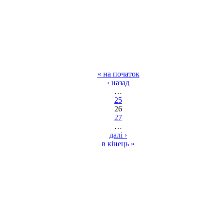
« на початок
‹ назад
…
25
26
27
…
далі ›
в кінець »