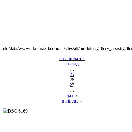
na3d/data/www/ukraina3d.com.ua/sites/all/modules/gallery_assist/galle
« на початок
‹ назад
…
25
26
27
…
далі ›
в кінець »