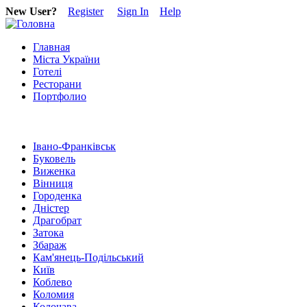
New User?
Register
Sign In
Help
Главная
Міста України
Готелі
Ресторани
Портфолио
Івано-Франківськ
Буковель
Виженка
Вінниця
Городенка
Дністер
Драгобрат
Затока
Збараж
Кам'янець-Подільський
Київ
Коблево
Коломия
Колочава