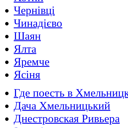
Чернівці
Чинадієво
Шаян
Ялта
Яремче
Ясіня
Где поесть в Хмельниц
Дача Хмельницький
Днестровская Ривьера