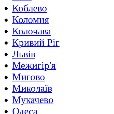
Коблево
Коломия
Колочава
Кривий Ріг
Львів
Межигір'я
Мигово
Миколаїв
Мукачево
Одеса