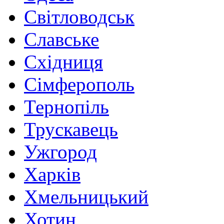
Світловодськ
Славське
Східниця
Сімферополь
Тернопіль
Трускавець
Ужгород
Харків
Хмельницький
Хотин