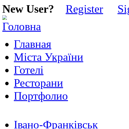
New User?
Register
Si
Главная
Міста України
Готелі
Ресторани
Портфолио
Івано-Франківськ