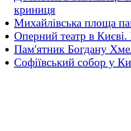
криниця
Михайлівська площа па
Оперний театр в Києві.
Пам'ятник Богдану Хм
Софіївський собор у Ки