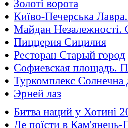
Золоті ворота
Київо-Печерська Лавра.
Майдан Незалежності. 
Пиццерия Сицилия
Ресторан Старый город
Софиевская площадь. П
Туркомплекс Солнечна 
Эрней лаз
Битва наций у Хотині 2
Де поїсти в Кам'янець-