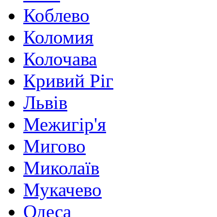
Коблево
Коломия
Колочава
Кривий Ріг
Львів
Межигір'я
Мигово
Миколаїв
Мукачево
Одеса