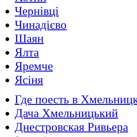
Чернівці
Чинадієво
Шаян
Ялта
Яремче
Ясіня
Где поесть в Хмельниц
Дача Хмельницький
Днестровская Ривьера