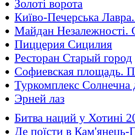
Золоті ворота
Київо-Печерська Лавра.
Майдан Незалежності. 
Пиццерия Сицилия
Ресторан Старый город
Софиевская площадь. П
Туркомплекс Солнечна 
Эрней лаз
Битва наций у Хотині 2
Де поїсти в Кам'янець-