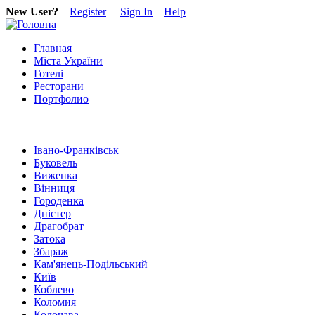
New User?
Register
Sign In
Help
Главная
Міста України
Готелі
Ресторани
Портфолио
Івано-Франківськ
Буковель
Виженка
Вінниця
Городенка
Дністер
Драгобрат
Затока
Збараж
Кам'янець-Подільський
Київ
Коблево
Коломия
Колочава