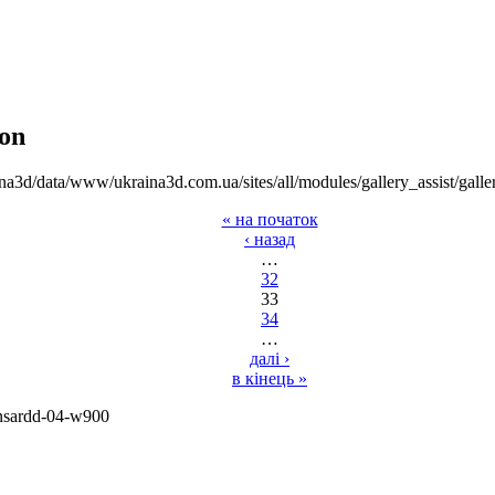
on
na3d/data/www/ukraina3d.com.ua/sites/all/modules/gallery_assist/galle
« на початок
‹ назад
…
32
33
34
…
далі ›
в кінець »