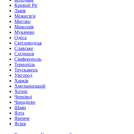
Кривий Ріг
Львів
Межигір'я
Мигово
Миколаїв
Мукачево
Одеса
Світловодськ
Славське
Східниця
Сімферополь
Тернопіль
Трускавець
Ужгород
Харків
Хмельницький
Хотин
Чернівці
Чинадієво
Шаян
Ялта
Яремче
Ясіня