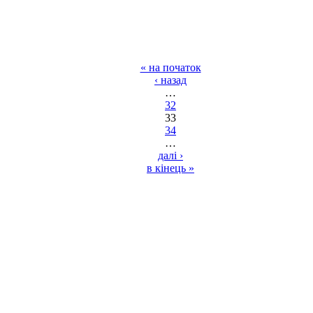
« на початок
‹ назад
…
32
33
34
…
далі ›
в кінець »