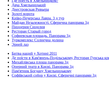
Где поесть в Хмельницком?
Дача Хмельницький
Днестровская Ривьера
Золоті ворота
Київо-Печерська Лавра. 3 д тур
Майдан Незалежності. Сферична панорама 3д
Пиццерия Сицилия
Ресторан Старый город
Софиевская площадь. Панорама 3д
Туркомплекс Солнечна долина
Эрней лаз
Битва наций у Хотині 2011
Де поїсти в Кам'янець-Подільському, Ресторан Гунська к
Михайлівська площа панорама 3д
Оперний театр в Києві. Панорама 3д
Пам'ятник Богдану Хмельницькому
Софіївський собор у Києві. Сферичні панорами 3д