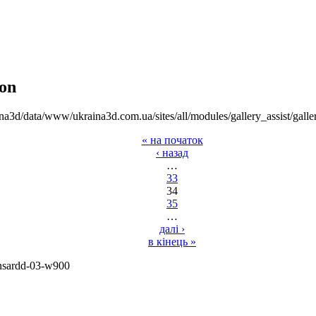
on
na3d/data/www/ukraina3d.com.ua/sites/all/modules/gallery_assist/galle
« на початок
‹ назад
…
33
34
35
…
далі ›
в кінець »