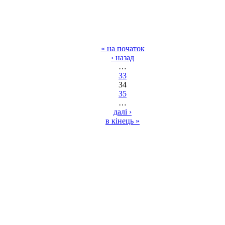
« на початок
‹ назад
…
33
34
35
…
далі ›
в кінець »