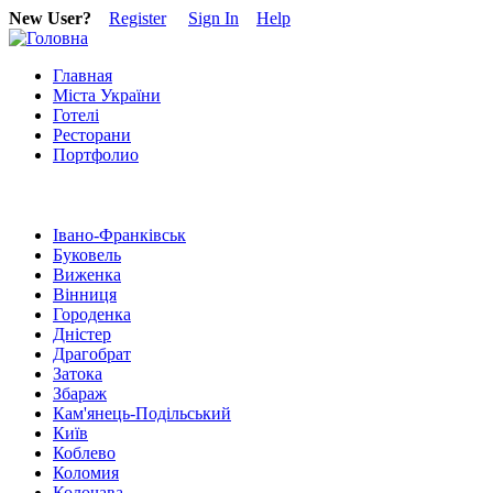
New User?
Register
Sign In
Help
Главная
Міста України
Готелі
Ресторани
Портфолио
Івано-Франківськ
Буковель
Виженка
Вінниця
Городенка
Дністер
Драгобрат
Затока
Збараж
Кам'янець-Подільський
Київ
Коблево
Коломия
Колочава