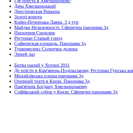
Где поесть в Хмельницком?
Дача Хмельницький
Днестровская Ривьера
Золоті ворота
Київо-Печерська Лавра. 3 д тур
Майдан Незалежності. Сферична панорама 3д
Пиццерия Сицилия
Ресторан Старый город
Софиевская площадь. Панорама 3д
Туркомплекс Солнечна долина
Эрней лаз
Битва наций у Хотині 2011
Де поїсти в Кам'янець-Подільському, Ресторан Гунська к
Михайлівська площа панорама 3д
Оперний театр в Києві. Панорама 3д
Пам'ятник Богдану Хмельницькому
Софіївський собор у Києві. Сферичні панорами 3д