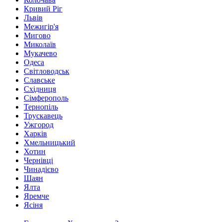
Кривий Ріг
Львів
Межигір'я
Мигово
Миколаїв
Мукачево
Одеса
Світловодськ
Славське
Східниця
Сімферополь
Тернопіль
Трускавець
Ужгород
Харків
Хмельницький
Хотин
Чернівці
Чинадієво
Шаян
Ялта
Яремче
Ясіня