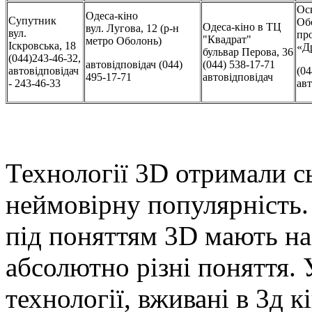
Ос
Одеса-кіно
Супутник
Об
Одеса-кіно в ТЦ
вул. Лугова, 12 (р-н
вул.
про
"Квадрат"
метро Оболонь)
Іскровська, 18
«Д
бульвар Перова, 36
(044)243-46-32,
автовідповідач (044)
(044) 538-17-71
автовідповідач
(04
495-17-71
автовідповідач
- 243-46-33
авт
Технології 3D отримали с
неймовірну популярність.
під поняттям 3D мають на
абсолютно різні поняття. 
технології, вживані в 3д к