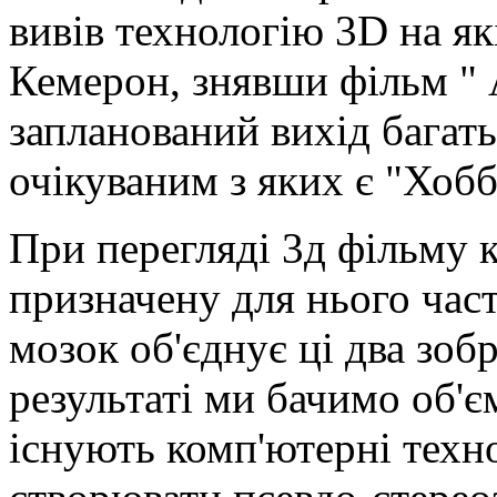
вивів технологію 3D на я
Кемерон, знявши фільм " 
запланований вихід багать
очікуваним з яких є "Хоб
При перегляді 3д фільму к
призначену для нього час
мозок об'єднує ці два зобр
результаті ми бачимо об'є
існують комп'ютерні техн