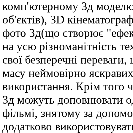
комп'ютерному 3д моделю
об'єктів), 3D кінематогра
фото 3д(що створює "ефек
на усю різноманітність те
свої безперечні переваги
масу неймовірно яскравих
використання. Крім того ч
3д можуть доповнювати о
фільмі, знятому за допом
додатково використовуват