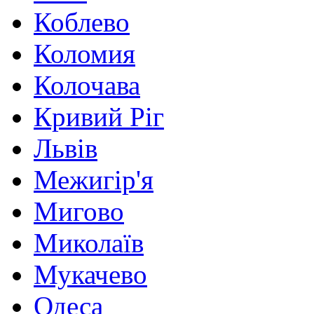
Коблево
Коломия
Колочава
Кривий Ріг
Львів
Межигір'я
Мигово
Миколаїв
Мукачево
Одеса