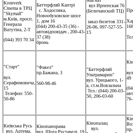
Магнат
Kronverk
Баттерфляй Кантрі
вул Ирпенская 76
Cinema в ТРЦ
с. Ходосовка,
Пр
(Беличанский ТЦ)
"Skymall"
Новообуховское шосе
м.Київ, просп.
1, дом 16
Ха
заказ билетов 331-
Генерала
(044) 200-43-35 (36) -
16
26-06, 097-527-55-
Ватутіна, 2-Т
автовідповідач , 200-43-
15
37 (38)
Тел
(044) 393 70 34
бронь
Кі
"Старт"
"Факел"
"Баттерфляй
пр.Бажана, 3
ву
Ультрамарин"
вул.
49
вул. Урицького, 1-
Серафимовича,
560-98-46
а, ст.м.Вокзальна
15
(04
Тел.: (044) 206-03-
Телефон: 550-
авт
50, 206-03-60
50-86
76
Кі
Кінопалац
Во
Київська Русь
Кінопанорама
вул.
пр.
вул. Артема,
вул. Шота Руставелі, 19