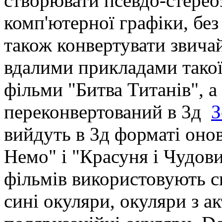
створювати псевдо-стере
комп'ютерної графіки, без
також конвертувати звича
вдалими прикладами такої
фільми "Битва Титанів", 
переконвертований в 3д
З
вийдуть в 3д форматі оно
Немо" і "Красуня і Чудов
фільмів використовують сп
сині окуляри, окуляри з а