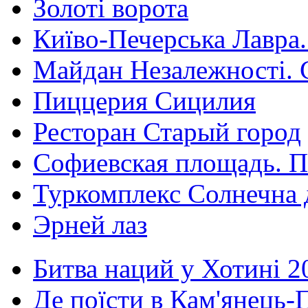
Золоті ворота
Київо-Печерська Лавра.
Майдан Незалежності. 
Пиццерия Сицилия
Ресторан Старый город
Софиевская площадь. П
Туркомплекс Солнечна 
Эрней лаз
Битва наций у Хотині 2
Де поїсти в Кам'янець-