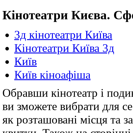
Кінотеатри Києва. С
3д кінотеатри Київа
Кінотеатри Київа 3д
Київ
Київ кіноафіша
Обравши кінотеатр і под
ви зможете вибрати для с
як розташовані місця та 
квитки. Також на сторінці