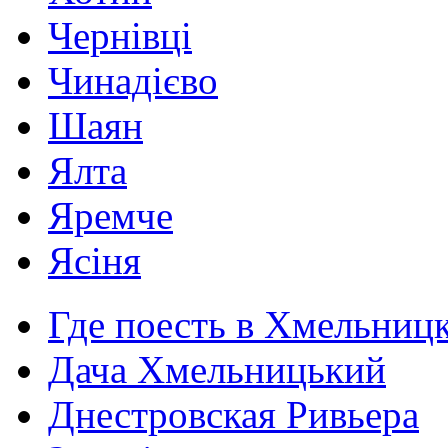
Чернівці
Чинадієво
Шаян
Ялта
Яремче
Ясіня
Где поесть в Хмельниц
Дача Хмельницький
Днестровская Ривьера