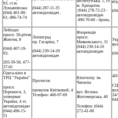
Інститутська, 1, ст.
вї
93, ст.м.
м. Хрещатик
Лукьянівська
(044) 287-11-35
(044) 278-72-23 -
(04
(044) 461-80-
автовідповідач .
автовідповідач
61; 486-74-74
490-70-60 - бронь.
Лейпциг
Флоренція
просп. 50-річчя
Ленінград
просп.
Жовтня, 8
Ук
пр. Гагаріна, 7
Маяковського, 31
вул
(044) 230-14-10
(044) 407-19-
(044) 230-14-20
автовідповідач
93,
(04
автовідповідач
205-59-58, 477-
37-01
Одеса-кіно в
4D
ТРЦ "Україна"
Кінотеатр ім.
Пролисок
Чапаєва
СЦ
просп.
провулок Квітковий, 4
ву
Перемоги, 3,
вул. Велика
Телефон: 460-97-69
24
універмаг
Житомирська, 40
044
Україна, 4 эт.
автовідповідач
Телефон: (044)
(044) 496-15-
272-41-00
51