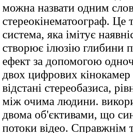
можна назвати одним сло
стереокінематоограф. Це 
система, яка імітує наявні
створює ілюзію глибини п
ефект за допомогою одно
двох цифрових кінокамер 
відстані стереобазиса, рів
між очима людини. викори
двома об'єктивами, що си
потоки відео. Справжнім 