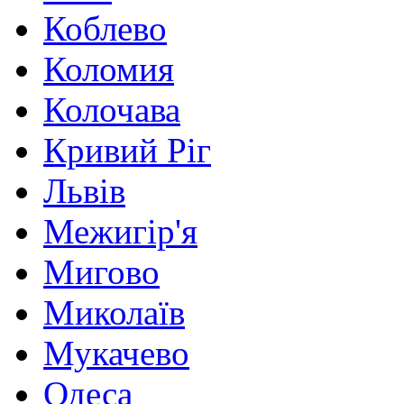
Коблево
Коломия
Колочава
Кривий Ріг
Львів
Межигір'я
Мигово
Миколаїв
Мукачево
Одеса