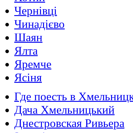
Чернівці
Чинадієво
Шаян
Ялта
Яремче
Ясіня
Где поесть в Хмельниц
Дача Хмельницький
Днестровская Ривьера