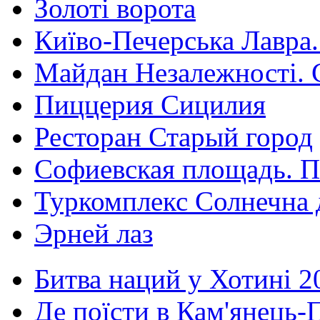
Золоті ворота
Київо-Печерська Лавра.
Майдан Незалежності. 
Пиццерия Сицилия
Ресторан Старый город
Софиевская площадь. П
Туркомплекс Солнечна 
Эрней лаз
Битва наций у Хотині 2
Де поїсти в Кам'янець-