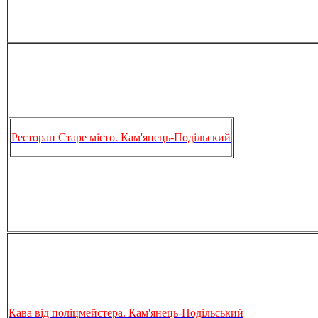
Ресторан Старе місто. Кам'янець-Подільский
Кава від поліцмейстера. Кам'янець-Подільський