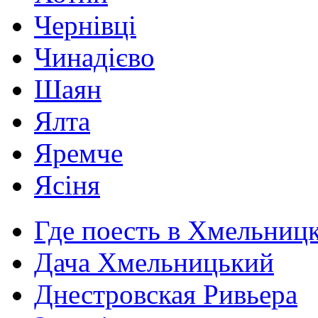
Чернівці
Чинадієво
Шаян
Ялта
Яремче
Ясіня
Где поесть в Хмельниц
Дача Хмельницький
Днестровская Ривьера