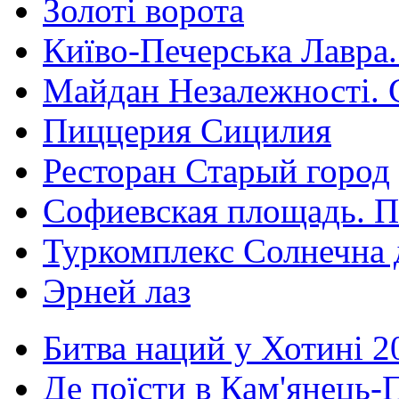
Золоті ворота
Київо-Печерська Лавра.
Майдан Незалежності. 
Пиццерия Сицилия
Ресторан Старый город
Софиевская площадь. П
Туркомплекс Солнечна 
Эрней лаз
Битва наций у Хотині 2
Де поїсти в Кам'янець-