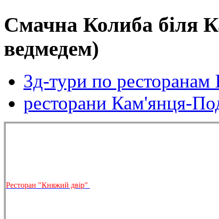
Смачна Колиба біля К
ведмедем)
3д-тури по ресторанам 
ресторани Кам'янця-По
Ресторан "Княжий двір"