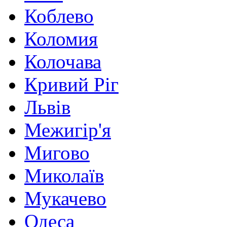
Коблево
Коломия
Колочава
Кривий Ріг
Львів
Межигір'я
Мигово
Миколаїв
Мукачево
Одеса